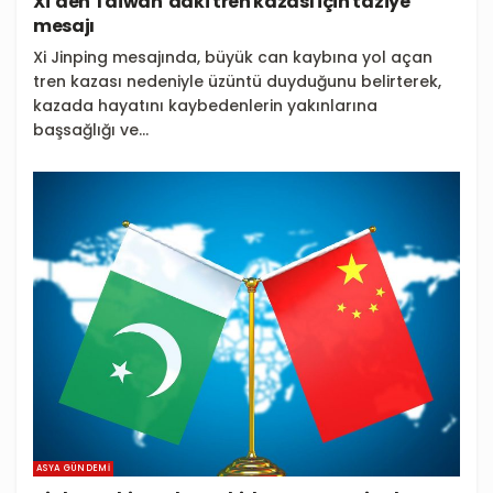
Xi’den Taiwan’daki tren kazası için taziye
mesajı
Xi Jinping mesajında, büyük can kaybına yol açan
tren kazası nedeniyle üzüntü duyduğunu belirterek,
kazada hayatını kaybedenlerin yakınlarına
başsağlığı ve...
ASYA GÜNDEMI