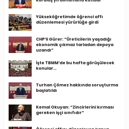
kuruluş yıl dönümünü kutladı
Yükseköğretimde öğrenci affı
düzenlemesi yürürlüğe girdi
CHP’li Gürer: “Üreticilerin yaşadığı
ekonomik çıkmaz tarladan depoya
uzandı”
İşte TBMM’de bu hafta görüşülecek
konular…
Turhan Çömez hakkında soruşturma
başlatıldı
Kemal Okuyan: “Zincirlerini kırması
gereken işçi sınıfıdır”