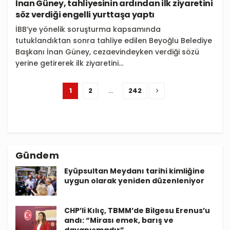
İnan Güney, tahliyesinin ardından ilk ziyaretini
söz verdiği engelli yurttaşa yaptı
İBB’ye yönelik soruşturma kapsamında
tutuklandıktan sonra tahliye edilen Beyoğlu Belediye
Başkanı İnan Güney, cezaevindeyken verdiği sözü
yerine getirerek ilk ziyaretini...
1
2
…
242
Gündem
Eyüpsultan Meydanı tarihi kimliğine
uygun olarak yeniden düzenleniyor
CHP’li Kılıç, TBMM’de Bilgesu Erenus’u
andı: “Mirası emek, barış ve