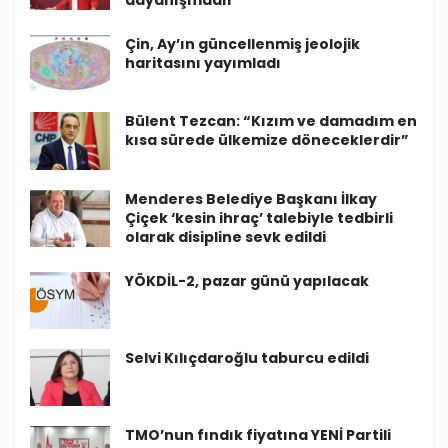
dayanışmadır”
Çin, Ay’ın güncellenmiş jeolojik
haritasını yayımladı
Bülent Tezcan: “Kızım ve damadım en
kısa sürede ülkemize döneceklerdir”
Menderes Belediye Başkanı İlkay
Çiçek ‘kesin ihraç’ talebiyle tedbirli
olarak disipline sevk edildi
YÖKDİL-2, pazar günü yapılacak
Selvi Kılıçdaroğlu taburcu edildi
TMO’nun fındık fiyatına YENİ Partili