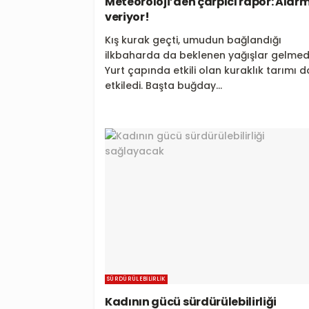
Meteoroloji’den çarpıcı rapor: Alar
veriyor!
Kış kurak geçti, umudun bağlandığı
ilkbaharda da beklenen yağışlar gelmedi
Yurt çapında etkili olan kuraklık tarımı d
etkiledi. Başta buğday...
SÜRDÜRÜLEBILIRLIK
Kadının gücü sürdürülebilirliği