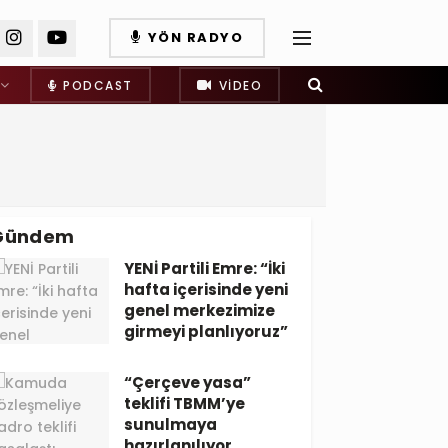
YÖN RADYO
PODCAST
VIDEO
Gündem
YENİ Partili Emre: “İki
hafta içerisinde yeni
genel merkezimize
girmeyi planlıyoruz”
“Çerçeve yasa”
teklifi TBMM’ye
sunulmaya
hazırlanılıyor…