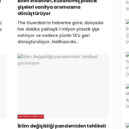
m
Bilim insanları, kullanılmış plastik
şişeleri vanilya aromasına
dönüştürüyor
The Guardian'ın haberine göre; dünyada
.
her dakika yaklaşık 1 milyon plastik şişe
a
satılıyor ve sadece yüzde 14'ü geri
dönüştürülüyor. Halihazırda...
SÜRDÜRÜLEBILIRLIK
İklim değişikliği pandemiden tehlikeli