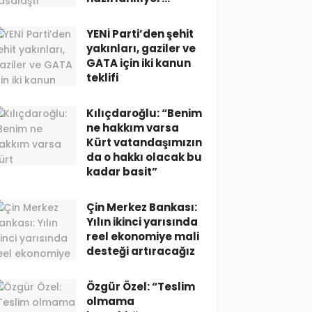
YENİ Parti’den şehit
yakınları, gaziler ve
GATA için iki kanun
teklifi
Kılıçdaroğlu: “Benim
ne hakkım varsa
Kürt vatandaşımızın
da o hakkı olacak bu
kadar basit”
Çin Merkez Bankası:
Yılın ikinci yarısında
reel ekonomiye mali
desteği artıracağız
Özgür Özel: “Teslim
olmama