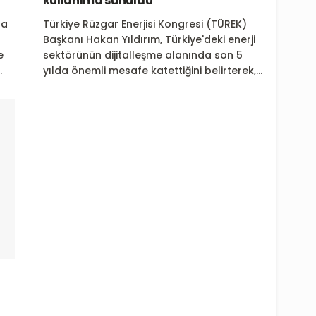
kullanıma sunuldu
ha
Türkiye Rüzgar Enerjisi Kongresi (TÜREK)
Başkanı Hakan Yıldırım, Türkiye'deki enerji
e
sektörünün dijitalleşme alanında son 5
.
yılda önemli mesafe katettiğini belirterek,...