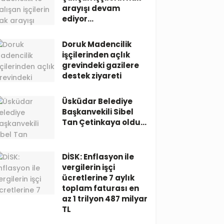
arayışı devam
ediyor…
Doruk Madencilik
işçilerinden açlık
grevindeki gazilere
destek ziyareti
Üsküdar Belediye
Başkanvekili Sibel
Tan Çetinkaya oldu…
DİSK: Enflasyon ile
vergilerin işçi
ücretlerine 7 aylık
toplam faturası en
az 1 trilyon 487 milyar
TL