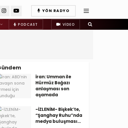
YÖN RADYO
PODCAST
VIDEO
Gündem
İran: Umman ile
Hürmüz Boğazı
anlaşması son
aşamada
-İZLENİM- Bişkek’te,
“Şanghay Ruhu”nda
medya buluşması…