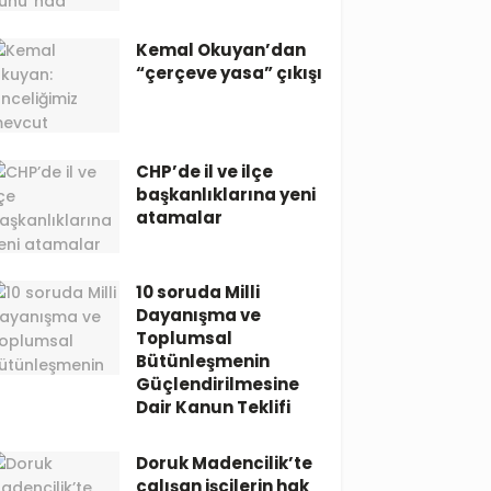
Kemal Okuyan’dan
“çerçeve yasa” çıkışı
CHP’de il ve ilçe
başkanlıklarına yeni
atamalar
10 soruda Milli
Dayanışma ve
Toplumsal
Bütünleşmenin
Güçlendirilmesine
Dair Kanun Teklifi
Doruk Madencilik’te
çalışan işçilerin hak