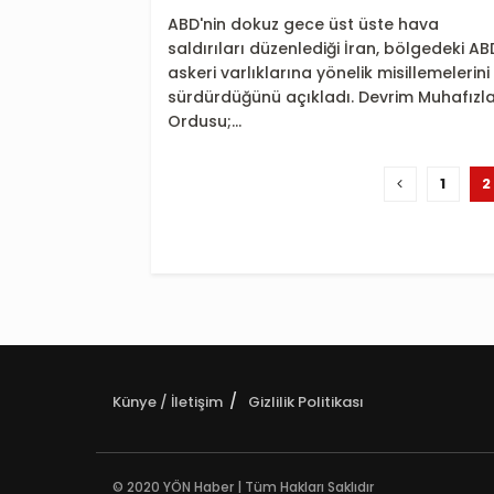
ABD'nin dokuz gece üst üste hava
saldırıları düzenlediği İran, bölgedeki AB
askeri varlıklarına yönelik misillemelerini
sürdürdüğünü açıkladı. Devrim Muhafızla
Ordusu;...
1
2
Künye / İletişim
Gizlilik Politikası
© 2020 YÖN Haber | Tüm Hakları Saklıdır