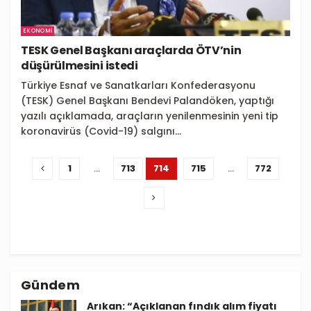
EKONOMI
TESK Genel Başkanı araçlarda ÖTV’nin
düşürülmesini istedi
Türkiye Esnaf ve Sanatkarları Konfederasyonu
(TESK) Genel Başkanı Bendevi Palandöken, yaptığı
yazılı açıklamada, araçların yenilenmesinin yeni tip
koronavirüs (Covid-19) salgını...
1
…
713
714
715
…
772
Gündem
Arıkan: “Açıklanan fındık alım fiyatı