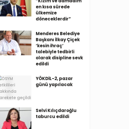
“Kızım ve damadım
en kısa sürede
ülkemize
döneceklerdir”
Menderes Belediye
Başkanı İlkay Çiçek
‘kesin ihraç’
talebiyle tedbirli
olarak disipline sevk
edildi
YÖKDİL-2, pazar
günü yapılacak
Selvi Kılıçdaroğlu
taburcu edildi