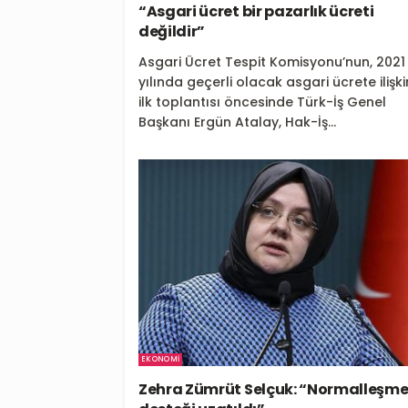
“Asgari ücret bir pazarlık ücreti
değildir”
Asgari Ücret Tespit Komisyonu’nun, 2021
yılında geçerli olacak asgari ücrete ilişki
ilk toplantısı öncesinde Türk-İş Genel
Başkanı Ergün Atalay, Hak-İş...
EKONOMI
Zehra Zümrüt Selçuk: “Normalleşm