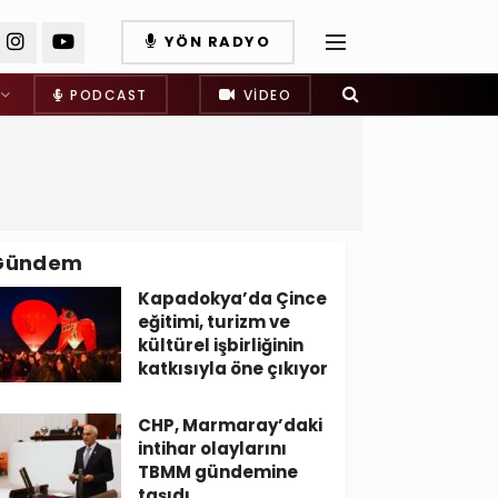
YÖN RADYO
PODCAST
VIDEO
Gündem
Kapadokya’da Çince
eğitimi, turizm ve
kültürel işbirliğinin
katkısıyla öne çıkıyor
CHP, Marmaray’daki
intihar olaylarını
TBMM gündemine
taşıdı