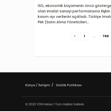
İSO, ekonomik büyümenin öncü gösterge
olan imalat sanayi performansına ilişkin
kasım ayı verilerini açıkladı. Türkiye İmal
PMI (Satın Alma Yöneticileri...
1
…
768
Künye / İletişim
Gizlilik Politikası
© 2020 YÖN Haber | Tüm Hakları Saklıdır