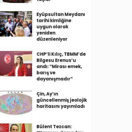
Eyüpsultan Meydanı
tarihi kimliğine
uygun olarak
yeniden
düzenleniyor
CHP’li Kılıç, TBMM’de
Bilgesu Erenus’u
andı: “Mirası emek,
barış ve
dayanışmadır”
Çin, Ay’ın
güncellenmiş jeolojik
haritasını yayımladı
Bülent Tezcan: