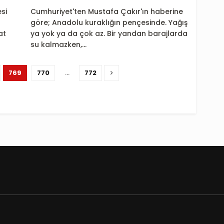
si
Cumhuriyet'ten Mustafa Çakır'ın haberine
göre; Anadolu kuraklığın pençesinde. Yağış
at
ya yok ya da çok az. Bir yandan barajlarda
su kalmazken,...
769
770
…
772