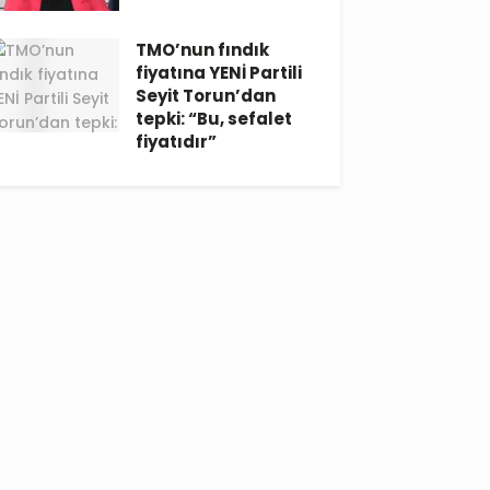
TMO’nun fındık
fiyatına YENİ Partili
Seyit Torun’dan
tepki: “Bu, sefalet
fiyatıdır”