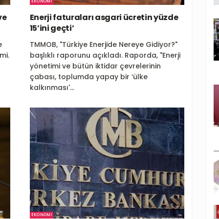
EKONOMI
ve
Enerji faturaları asgari ücretin yüzde
15’ini geçti’
e
TMMOB, "Türkiye Enerjide Nereye Gidiyor?"
mi.
başlıklı raporunu açıkladı. Raporda, "Enerji
yönetimi ve bütün iktidar çevrelerinin
çabası, toplumda yapay bir ‘ülke
kalkınması'...
EKONOMI