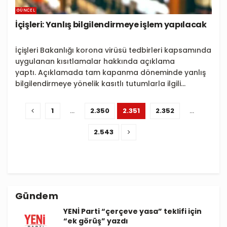
GÜNCEL
İçişleri: Yanlış bilgilendirmeye işlem yapılacak
İçişleri Bakanlığı korona virüsü tedbirleri kapsamında
uygulanan kısıtlamalar hakkında açıklama
yaptı. Açıklamada tam kapanma döneminde yanlış
bilgilendirmeye yönelik kasıtlı tutumlarla ilgili...
1
…
2.350
2.351
2.352
…
2.543
Gündem
YENİ Parti “çerçeve yasa” teklifi için
“ek görüş” yazdı