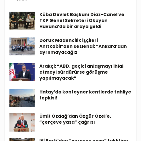
Küba Devlet Başkanı Diaz-Canel ve
TKP Genel Sekreteri Okuyan
Havana’da bir araya geldi
Doruk Madencilik işçileri
Anıtkabir’den seslendi: “Ankara’dan
ayrılmayacağız”
Arakçi: “ABD, geçici anlaşmayı ihlal
etmeyi sürdürürse görüşme
yapılmayacak”
Hatay’da konteyner kentlerde tahliye
tepkisi!
Ümit Özdağ’dan Özgür Özel’e,
“çerçeve yasa” çağrısı
İYİ Parti’den “çerçeve yasa” teklifine