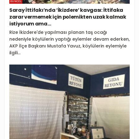
GÜNCEL
Saray İttifakı’nda ‘İkizdere’ kavgası: İttifaka
zarar vermemek için polemikten uzak kalmak
istiyorum ama…
Rize İkizdere'de yapılması planan taş ocağı
nedeniyle köylülerin yaptığı eylemler devam ederken,
AKP İlçe Başkanı Mustafa Yavuz, köylülerin eylemiyle
ilgili...