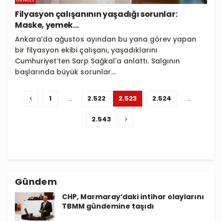
GÜNCEL
Filyasyon çalışanının yaşadığı sorunlar:
Maske, yemek…
Ankara’da ağustos ayından bu yana görev yapan
bir filyasyon ekibi çalışanı, yaşadıklarını
Cumhuriyet’ten Sarp Sağkal'a anlattı. Salgının
başlarında büyük sorunlar...
1
…
2.522
2.523
2.524
…
2.543
Gündem
CHP, Marmaray’daki intihar olaylarını
TBMM gündemine taşıdı