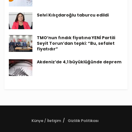
Selvi Kılıçdaroğlu taburcu edildi
TMO’nun fındık fiyatına YENİ Partili
Seyit Torun’dan tepki: “Bu, sefalet
fiyatıdır”
Akdeniz’de 4,1 büyüklüğünde deprem
Künye / İletişim
Gizlilik Politikası