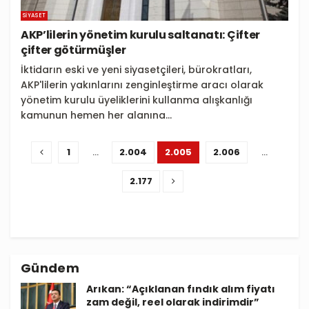
SIYASET
AKP’lilerin yönetim kurulu saltanatı: Çifter
çifter götürmüşler
İktidarın eski ve yeni siyasetçileri, bürokratları,
AKP'lilerin yakınlarını zenginleştirme aracı olarak
yönetim kurulu üyeliklerini kullanma alışkanlığı
kamunun hemen her alanına...
1
…
2.004
2.005
2.006
…
2.177
Gündem
Arıkan: “Açıklanan fındık alım fiyatı
zam değil, reel olarak indirimdir”