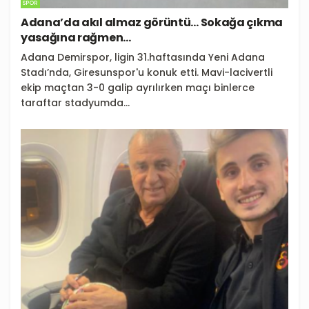
SPOR
Adana’da akıl almaz görüntü… Sokağa çıkma
yasağına rağmen…
Adana Demirspor, ligin 31.haftasında Yeni Adana
Stadı’nda, Giresunspor'u konuk etti. Mavi-lacivertli
ekip maçtan 3-0 galip ayrılırken maçı binlerce
taraftar stadyumda...