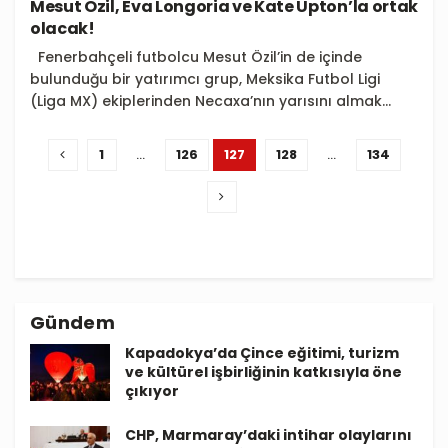
Mesut Özil, Eva Longoria ve Kate Upton’la ortak
olacak!
Fenerbahçeli futbolcu Mesut Özil’in de içinde
bulunduğu bir yatırımcı grup, Meksika Futbol Ligi
(Liga MX) ekiplerinden Necaxa’nın yarısını almak...
1
…
126
127
128
…
134
Gündem
Kapadokya’da Çince eğitimi, turizm
ve kültürel işbirliğinin katkısıyla öne
çıkıyor
CHP, Marmaray’daki intihar olaylarını