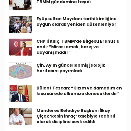
TBMM gündemine taşıdı
Eyüpsultan Meydanı tarihi kimliğine
uygun olarak yeniden düzenleniyor
CHP’li Kılıç, TBMM’de Bilgesu Erenus’u
andı: “Mirası emek, barış ve
dayanışmadır”
Çin, Ay’ın güncellenmiş jeolojik
haritasını yayımladı
Bülent Tezcan: “Kızım ve damadım en
kısa sürede ülkemize döneceklerdir”
Menderes Belediye Başkanı İlkay
Çiçek ‘kesin ihraç’ talebiyle tedbirli
olarak disipline sevk edildi