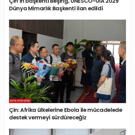
Çin’in başkenti Beijing, UNESCO-UIA 2029
Dünya Mimarlık Başkenti ilan edildi
ASYA GÜNDEMI
Çin: Afrika ülkelerine Ebola ile mücadelede
destek vermeyi sürdüreceğiz