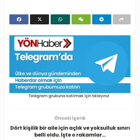
Önceki İçerik
Dört kişilik bir aile için açlık ve yoksulluk sınırı
belli oldu. İşte o rakamlar…