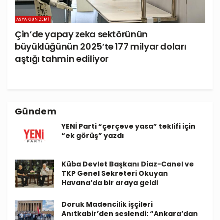
ASYA GÜNDEMI
Çin’de yapay zeka sektörünün
büyüklüğünün 2025’te 177 milyar doları
aştığı tahmin ediliyor
Gündem
YENİ Parti “çerçeve yasa” teklifi için
“ek görüş” yazdı
Küba Devlet Başkanı Diaz-Canel ve
TKP Genel Sekreteri Okuyan
Havana’da bir araya geldi
Doruk Madencilik işçileri
Anıtkabir’den seslendi: “Ankara’dan