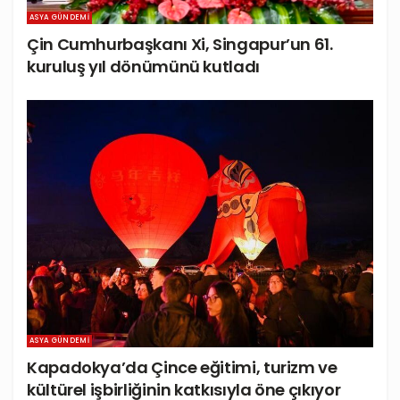
ASYA GÜNDEMI
Çin Cumhurbaşkanı Xi, Singapur’un 61.
kuruluş yıl dönümünü kutladı
ASYA GÜNDEMI
Kapadokya’da Çince eğitimi, turizm ve
kültürel işbirliğinin katkısıyla öne çıkıyor