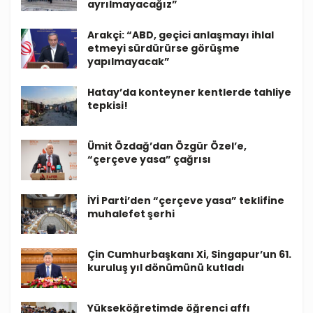
ayrılmayacağız”
Arakçi: “ABD, geçici anlaşmayı ihlal
etmeyi sürdürürse görüşme
yapılmayacak”
Hatay’da konteyner kentlerde tahliye
tepkisi!
Ümit Özdağ’dan Özgür Özel’e,
“çerçeve yasa” çağrısı
İYİ Parti’den “çerçeve yasa” teklifine
muhalefet şerhi
Çin Cumhurbaşkanı Xi, Singapur’un 61.
kuruluş yıl dönümünü kutladı
Yükseköğretimde öğrenci affı