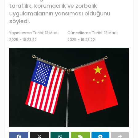
taraflılık, korumacılık ve zorbalık
uygulamalarının yansıması olduğunu
söyledi.
Yayınlanma Tarihi:
13 Mart
Güncelleme Tarihi: 13 Mart
2025 - 16:23:22
2025 - 16:23:22