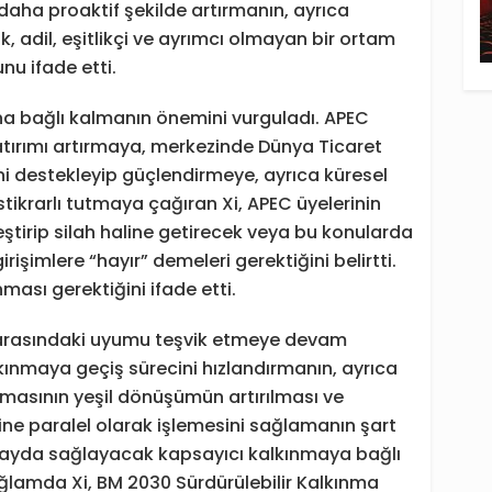
i daha proaktif şekilde artırmanın, ayrıca
ık, adil, eşitlikçi ve ayrımcı olmayan bir ortam
nu ifade etti.
ına bağlı kalmanın önemini vurguladı. APEC
 yatırımı artırmaya, merkezinde Dünya Ticaret
ini destekleyip güçlendirmeye, ayrıca küresel
istikrarlı tutmaya çağıran Xi, APEC üyelerinin
eştirip silah haline getirecek veya bu konularda
rişimlere “hayır” demeleri gerektiğini belirtti.
nması gerektiğini ifade etti.
arasındaki uyumu teşvik etmeye devam
kınmaya geçiş sürecini hızlandırmanın, ayrıca
tılmasının yeşil dönüşümün artırılması ve
e paralel olarak işlemesini sağlamanın şart
e fayda sağlayacak kapsayıcı kalkınmaya bağlı
ğlamda Xi, BM 2030 Sürdürülebilir Kalkınma