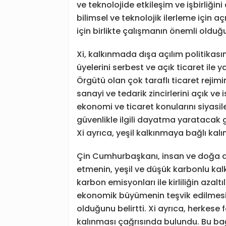
ve teknolojide etkileşim ve işbirliğin
bilimsel ve teknolojik ilerleme için aç
için birlikte çalışmanın önemli olduğu
Xi, kalkınmada dışa açılım politikas
üyelerini serbest ve açık ticaret ile
Örgütü olan çok taraflı ticaret rejim
sanayi ve tedarik zincirlerini açık ve 
ekonomi ve ticaret konularını siyasil
güvenlikle ilgili dayatma yaratacak gi
Xi ayrıca, yeşil kalkınmaya bağlı kalı
Çin Cumhurbaşkanı, insan ve doğa 
etmenin, yeşil ve düşük karbonlu kal
karbon emisyonları ile kirliliğin azal
ekonomik büyümenin teşvik edilmesin
olduğunu belirtti. Xi ayrıca, herkes
kalınması çağrısında bulundu. Bu ba