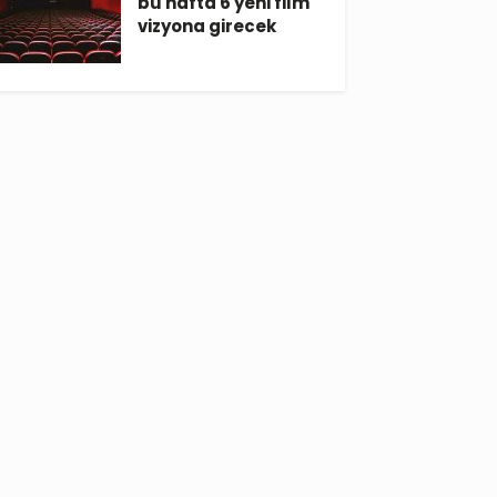
bu hafta 6 yeni film
vizyona girecek