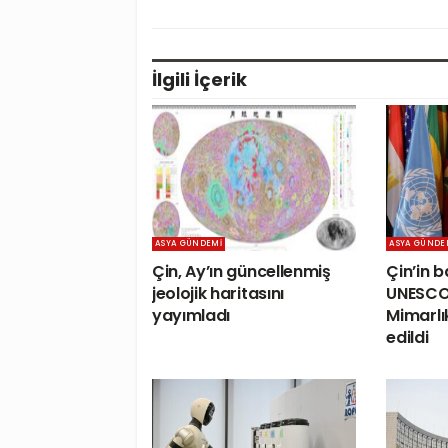
İlgili
İçerik
ASYA GÜNDEMI
ASYA GÜNDE
Çin, Ay’ın güncellenmiş
Çin’in b
jeolojik haritasını
UNESCO
yayımladı
Mimarlık
edildi