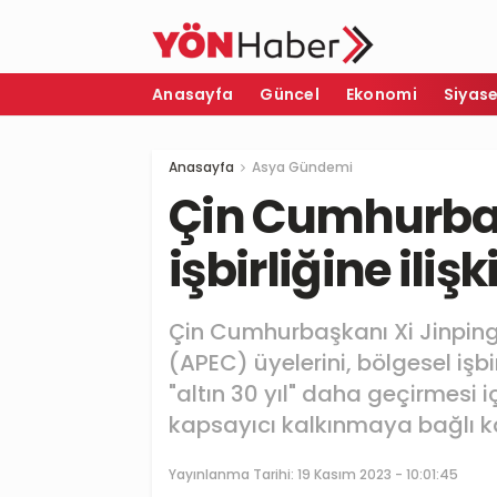
Anasayfa
Güncel
Ekonomi
Siyas
Anasayfa
Asya Gündemi
Çin Cumhurbaş
işbirliğine iliş
Çin Cumhurbaşkanı Xi Jinping,
(APEC) üyelerini, bölgesel işbi
"altın 30 yıl" daha geçirmesi iç
kapsayıcı kalkınmaya bağlı k
Yayınlanma Tarihi:
19 Kasım 2023 - 10:01:45