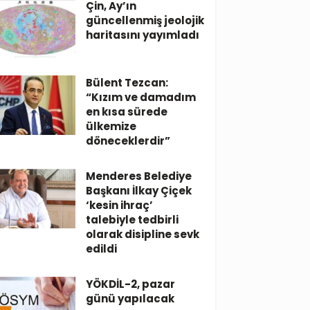
Çin, Ay’ın
güncellenmiş jeolojik
haritasını yayımladı
Bülent Tezcan:
“Kızım ve damadım
en kısa sürede
ülkemize
döneceklerdir”
Menderes Belediye
Başkanı İlkay Çiçek
‘kesin ihraç’
talebiyle tedbirli
olarak disipline sevk
edildi
YÖKDİL-2, pazar
günü yapılacak