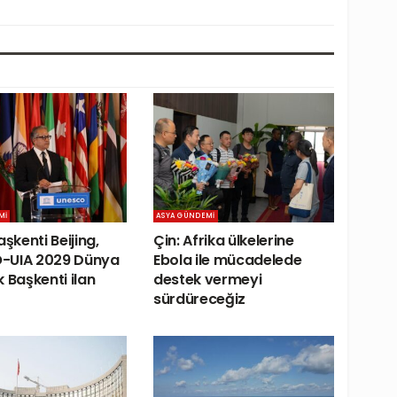
MI
ASYA GÜNDEMI
aşkenti Beijing,
Çin: Afrika ülkelerine
-UIA 2029 Dünya
Ebola ile mücadelede
 Başkenti ilan
destek vermeyi
sürdüreceğiz