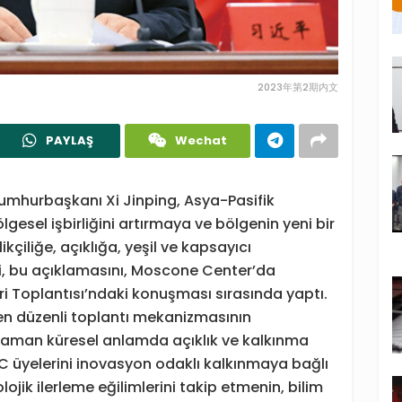
2023年第2期内文
PAYLAŞ
Wechat
umhurbaşkanı Xi Jinping, Asya-Pasifik
ölgesel işbirliğini artırmaya ve bölgenin yeni bir
ikçiliğe, açıklığa, yeşil ve kapsayıcı
i, bu açıklamasını, Moscone Center’da
i Toplantısı’ndaki konuşması sırasında yaptı.
iren düzenli toplantı mekanizmasının
zaman küresel anlamda açıklık ve kalkınma
EC üyelerini inovasyon odaklı kalkınmaya bağlı
ojik ilerleme eğilimlerini takip etmenin, bilim