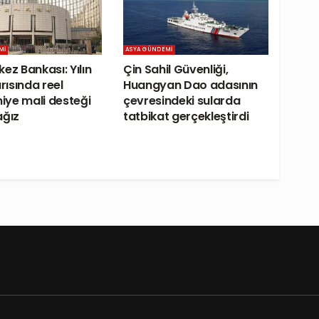
MI
ASYA GÜNDEMI
ez Bankası: Yılın
Çin Sahil Güvenliği,
arısında reel
Huangyan Dao adasının
ye mali desteği
çevresindeki sularda
ağız
tatbikat gerçekleştirdi