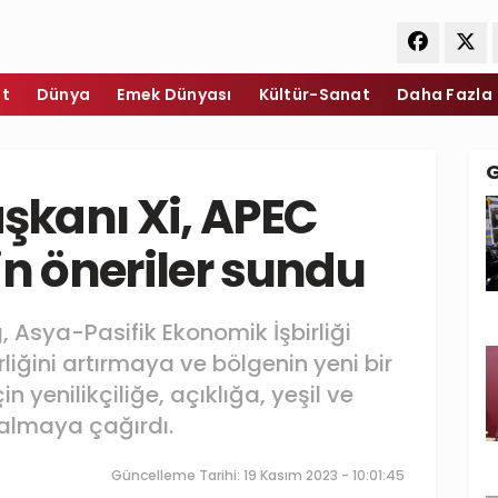
et
Dünya
Emek Dünyası
Kültür-Sanat
Daha Fazla
kanı Xi, APEC
kin öneriler sundu
 Asya-Pasifik Ekonomik İşbirliği
rliğini artırmaya ve bölgenin yeni bir
in yenilikçiliğe, açıklığa, yeşil ve
almaya çağırdı.
Güncelleme Tarihi: 19 Kasım 2023 - 10:01:45