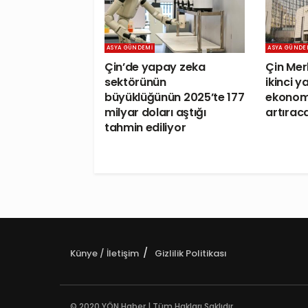
ASYA GÜNDEMI
ASYA GÜNDE
Çin’de yapay zeka
Çin Merk
sektörünün
ikinci y
büyüklüğünün 2025’te 177
ekonomi
milyar doları aştığı
artırac
tahmin ediliyor
Künye / İletişim
Gizlilik Politikası
© 2020 YÖN Haber | Tüm Hakları Saklıdır