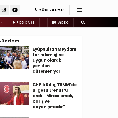
YÖN RADYO
PODCAST
VIDEO
Gündem
Eyüpsultan Meydanı
tarihi kimliğine
uygun olarak
yeniden
düzenleniyor
CHP’li Kılıç, TBMM’de
Bilgesu Erenus’u
andı: “Mirası emek,
barış ve
dayanışmadır”