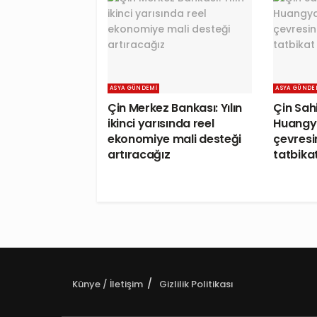
ASYA GÜNDEMI
ASYA GÜNDE
Çin Merkez Bankası: Yılın
Çin Sahi
ikinci yarısında reel
Huangy
ekonomiye mali desteği
çevresi
artıracağız
tatbikat
Künye / İletişim
Gizlilik Politikası