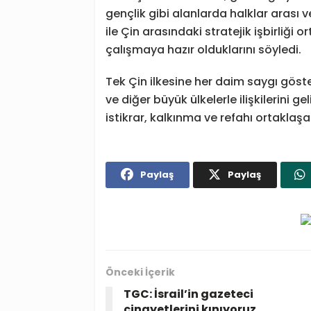
gençlik gibi alanlarda halklar arası v
ile Çin arasındaki stratejik işbirliği 
çalışmaya hazır olduklarını söyledi.
Tek Çin ilkesine her daim saygı göst
ve diğer büyük ülkelerle ilişkilerini 
istikrar, kalkınma ve refahı ortaklaşa 
Paylaş
Paylaş
Önceki İçerik
TGC: İsrail’in gazeteci
cinayetlerini kınıyoruz