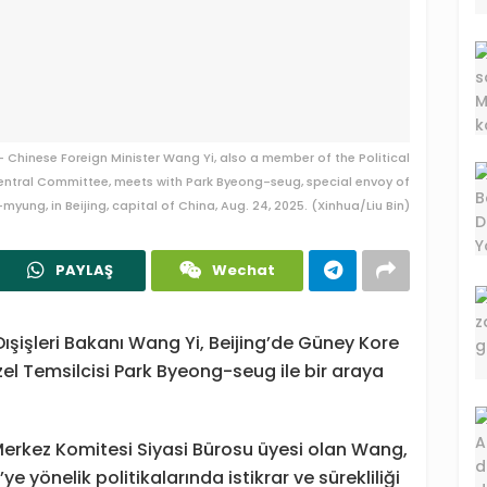
- Chinese Foreign Minister Wang Yi, also a member of the Political
entral Committee, meets with Park Byeong-seug, special envoy of
yung, in Beijing, capital of China, Aug. 24, 2025. (Xinhua/Liu Bin)
PAYLAŞ
Wechat
ışişleri Bakanı Wang Yi, Beijing’de Güney Kore
l Temsilcisi Park Byeong-seug ile bir araya
erkez Komitesi Siyasi Bürosu üyesi olan Wang,
önelik politikalarında istikrar ve sürekliliği