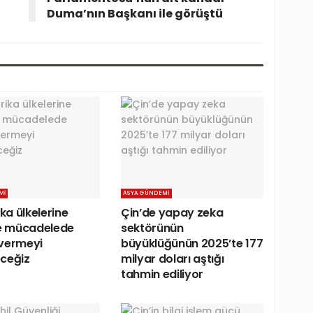
Duma’nın Başkanı ile görüştü
MI
ASYA GÜNDEMI
ika ülkelerine
Çin’de yapay zeka
le mücadelede
sektörünün
vermeyi
büyüklüğünün 2025’te 177
ceğiz
milyar doları aştığı
tahmin ediliyor