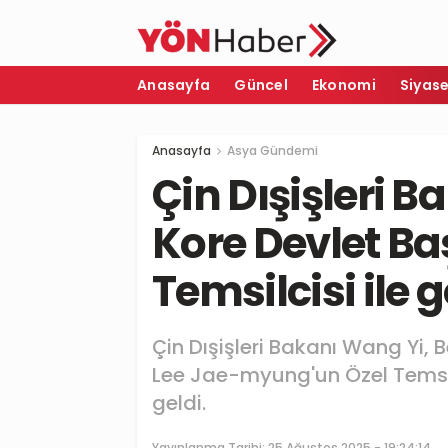
Anasayfa
Güncel
Ekonomi
Siyas
Anasayfa
Asya Gündemi
Çin Dışişleri 
Kore Devlet Ba
Temsilcisi ile 
Çin Dışişleri Bakanı Wang Yi, 
Lee Jae-myung'un Özel Temsil
geldi.
Yayınlanma Tarihi:
25 Ağustos 2025 - 19:24:14