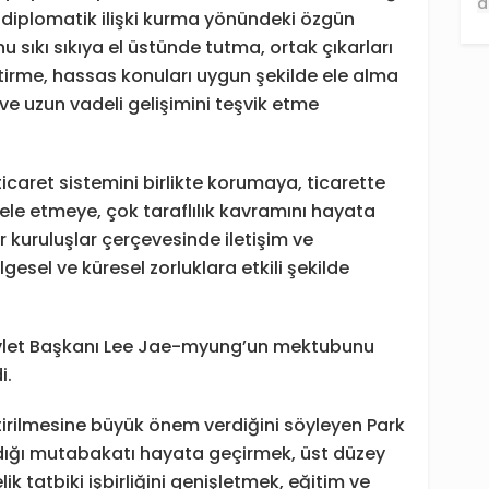
da diplomatik ilişki kurma yönündeki özgün
u sıkı sıkıya el üstünde tutma, ortak çıkarları
ştirme, hassas konuları uygun şekilde ele alma
rlı ve uzun vadeli gelişimini teşvik etme
ticaret sistemini birlikte korumaya, ticarette
le etmeye, çok taraflılık kavramını hayata
r kuruluşlar çerçevesinde iletişim ve
sel ve küresel zorluklara etkili şekilde
vlet Başkanı Lee Jae-myung’un mektubunu
i.
iştirilmesine büyük önem verdiğini söyleyen Park
ardığı mutabakatı hayata geçirmek, üst düzey
ik tatbiki işbirliğini genişletmek, eğitim ve