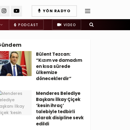
YÖN RADYO
PODCAST
VIDEO
Gündem
Bülent Tezcan:
“Kızım ve damadım
en kısa sürede
ülkemize
döneceklerdir”
Menderes Belediye
Başkanı İlkay Çiçek
‘kesin ihraç’
talebiyle tedbirli
olarak disipline sevk
edildi