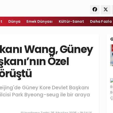
et
Dünya
Emek Dünyası
Kültür-Sanat
Daha Fazla
Bakanı Wang, Güney
şkanı’nın Özel
görüştü
Beijing'de Güney Kore Devlet Başkanı
cisi Park Byeong-seug ile bir araya
Güncelleme Tarihi: 25 Ağustos 2025 - 19:24:14