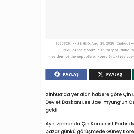
(250825) -- BEIJING, Aug. 25, 2025 (Xinhua) -
Bureau of the Communist Party of China C
President of the Republic of Korea (ROK) Lee Jae-m
PAYLAŞ
PAYLAŞ
Xinhua’da yer alan habere göre Çin D
Devlet Başkanı Lee Jae-myung’un Öze
geldi.
Aynı zamanda Çin Komünist Partisi M
pazar günkü görüşmede Güney Kore’ye y