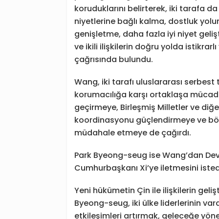
koruduklarını belirterek, iki tarafa 
niyetlerine bağlı kalma, dostluk yolun
genişletme, daha fazla iyi niyet geli
ve ikili ilişkilerin doğru yolda istikra
çağrısında bulundu.
Wang, iki tarafı uluslararası serbest 
korumacılığa karşı ortaklaşa mücade
geçirmeye, Birleşmiş Milletler ve diğe
koordinasyonu güçlendirmeye ve bölge
müdahale etmeye de çağırdı.
Park Byeong-seug ise Wang’dan De
Cumhurbaşkanı Xi’ye iletmesini isted
Yeni hükümetin Çin ile ilişkilerin gel
Byeong-seug, iki ülke liderlerinin v
etkileşimleri artırmak, geleceğe yönel