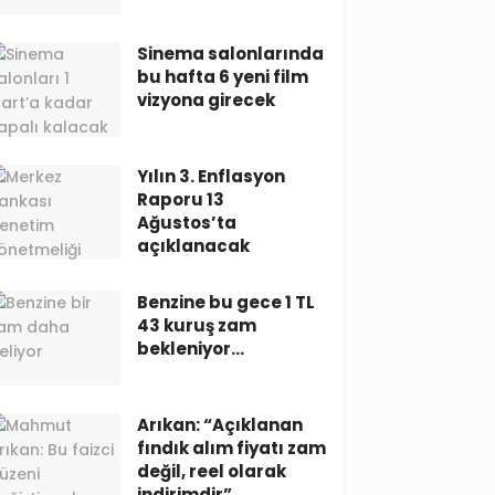
Sinema salonlarında
bu hafta 6 yeni film
vizyona girecek
Yılın 3. Enflasyon
Raporu 13
Ağustos’ta
açıklanacak
Benzine bu gece 1 TL
43 kuruş zam
bekleniyor…
Arıkan: “Açıklanan
fındık alım fiyatı zam
değil, reel olarak
indirimdir”