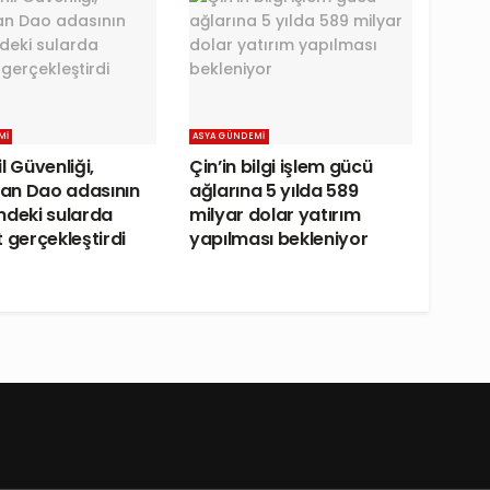
MI
ASYA GÜNDEMI
l Güvenliği,
Çin’in bilgi işlem gücü
an Dao adasının
ağlarına 5 yılda 589
ndeki sularda
milyar dolar yatırım
 gerçekleştirdi
yapılması bekleniyor