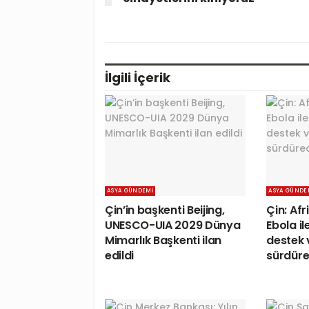
İlgili
İçerik
ASYA GÜNDEMI
ASYA GÜNDE
Çin’in başkenti Beijing,
Çin: Afr
UNESCO-UIA 2029 Dünya
Ebola i
Mimarlık Başkenti ilan
destek 
edildi
sürdüre