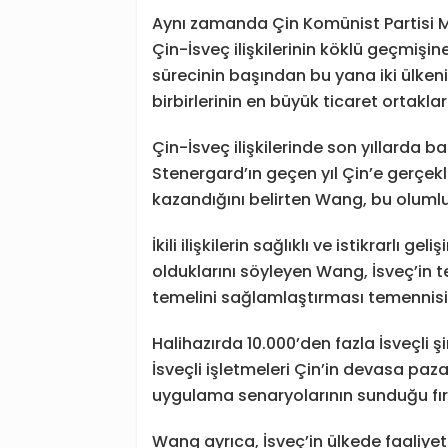
Aynı zamanda Çin Komünist Partisi M
Çin-İsveç ilişkilerinin köklü geçmişi
sürecinin başından bu yana iki ülken
birbirlerinin en büyük ticaret ortakla
Çin-İsveç ilişkilerinde son yıllarda 
Stenergard’ın geçen yıl Çin’e gerçekleş
kazandığını belirten Wang, bu olumlu
İkili ilişkilerin sağlıklı ve istikrarlı g
olduklarını söyleyen Wang, İsveç’in tek 
temelini sağlamlaştırması temennisini
Halihazırda 10.000’den fazla İsveçli şi
İsveçli işletmeleri Çin’in devasa pazarı
uygulama senaryolarının sunduğu fı
Wang ayrıca, İsveç’in ülkede faaliyet 