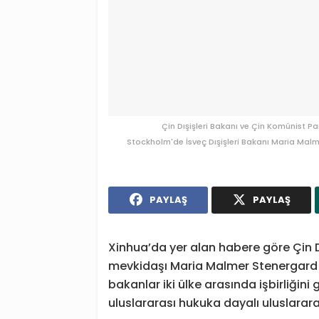
Çin Dışişleri Bakanı ve Çin Komünist Pa
Stockholm'de İsveç Dışişleri Bakanı Maria Malm
PAYLAŞ
PAYLAŞ
Xinhua’da yer alan habere göre Çin D
mevkidaşı Maria Malmer Stenergard i
bakanlar iki ülke arasında işbirliğini
uluslararası hukuka dayalı uluslara