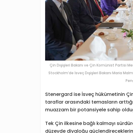
Çin Dışişleri Bakanı ve Çin Komünist Partisi M
Stockholm’de İsveç Dışişleri Bakanı Maria Malm
Pen
Stenergard ise İsveç hükümetinin Çin i
taraflar arasındaki temasların arttığını
muazzam bir potansiyele sahip olduğ
Tek Çin ilkesine bağlı kalmayı sürdür
düzeyde diyaloğu güçlendireceklerini,