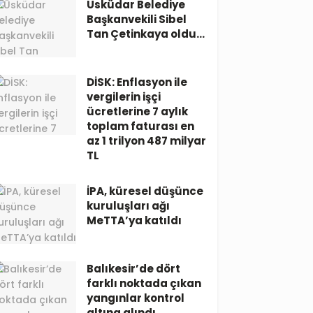
Üsküdar Belediye
Başkanvekili Sibel
Tan Çetinkaya oldu…
DİSK: Enflasyon ile
vergilerin işçi
ücretlerine 7 aylık
toplam faturası en
az 1 trilyon 487 milyar
TL
İPA, küresel düşünce
kuruluşları ağı
MeTTA’ya katıldı
Balıkesir’de dört
farklı noktada çıkan
yangınlar kontrol
altına alındı