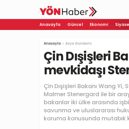
Anasayfa
Güncel
Ekonomi
Siyas
Anasayfa
Asya Gündemi
Çin Dışişleri B
mevkidaşı Sten
Çin Dışişleri Bakanı Wang Yi,
Malmer Stenergard ile bir ar
bakanlar iki ülke arasında işbi
savunma ve uluslararası huku
koruma konusunda mutabık k