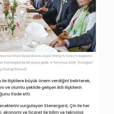
erkez Komitesi Siyasi Bürosu Üyesi Wang Yi, İsveç’in başkenti
er Stenergard ile bir araya geldi, 4 Temmuz 2026. (Fotoğraf:
g Ziyang/Xinhua)
le ilişkilere büyük önem verdiğini belirterek,
 ve olumlu şekilde gelişen ikili ilişkilerin
unu ifade etti.
eceklerini vurgulayan Stenergard, Çin ile her
 ekonomi ve ticaret ile bilim ve teknoloji