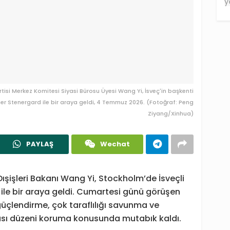
rtisi Merkez Komitesi Siyasi Bürosu Üyesi Wang Yi, İsveç'in başkenti
er Stenergard ile bir araya geldi, 4 Temmuz 2026. (Fotoğraf: Peng
Ziyang/Xinhua)
PAYLAŞ
Wechat
ışişleri Bakanı Wang Yi, Stockholm’de İsveçli
le bir araya geldi. Cumartesi günü görüşen
 güçlendirme, çok taraflılığı savunma ve
rası düzeni koruma konusunda mutabık kaldı.