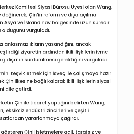
erkez Komitesi Siyasi Bürosu Üyesi olan Wang,
ne değinerek, Çin’in reform ve dışa açılma
in Asya ve İskandinav bölgesinde uzun süredir
rı olduğunu vurguladı.
bazı anlaşmazlıkların yaşandığını, ancak
tirdiği ziyaretin ardından ikili ilişkilerin ivme
 gidişatın sürdürülmesi gerektiğini vurguladı.
elişimini teşvik etmek için İsveç ile çalışmaya hazır
Çin ilkesine bağlı kalarak ikili ilişkilerin siyasi
 dile getirdi.
rketin Çin ile ticaret yaptığını belirten Wang,
, eksiksiz endüstri zincirleri ve çeşitli
rsatlardan yararlanmaya çağırdı.
gösteren Çinli işletmelere adil, tarafsız ve