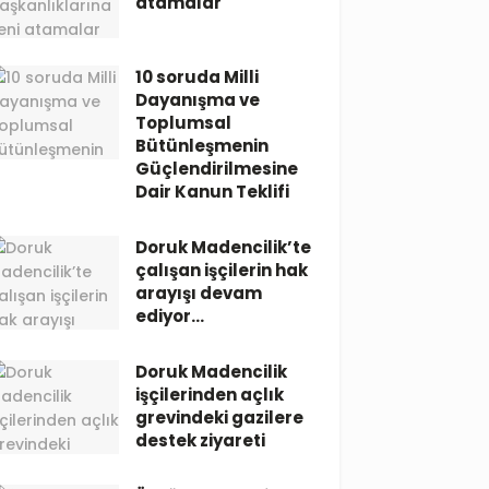
atamalar
10 soruda Milli
Dayanışma ve
Toplumsal
Bütünleşmenin
Güçlendirilmesine
Dair Kanun Teklifi
Doruk Madencilik’te
çalışan işçilerin hak
arayışı devam
ediyor…
Doruk Madencilik
işçilerinden açlık
grevindeki gazilere
destek ziyareti