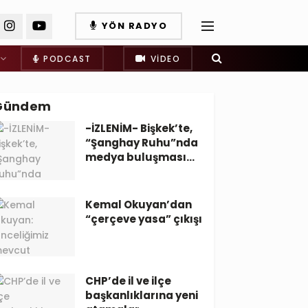
YÖN RADYO
PODCAST
VIDEO
Gündem
-İZLENİM- Bişkek’te,
“Şanghay Ruhu”nda
medya buluşması…
Kemal Okuyan’dan
“çerçeve yasa” çıkışı
CHP’de il ve ilçe
başkanlıklarına yeni