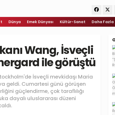
et
Dünya
Emek Dünyası
Kültür-Sanat
Daha Fazla
akanı Wang, İsveçli
ergard ile görüştü
 Stockholm'de İsveçli mevkidaşı Maria
aya geldi. Cumartesi günü görüşen
rliğini güçlendirme, çok taraflılığı
ka dayalı uluslararası düzeni
aldı.