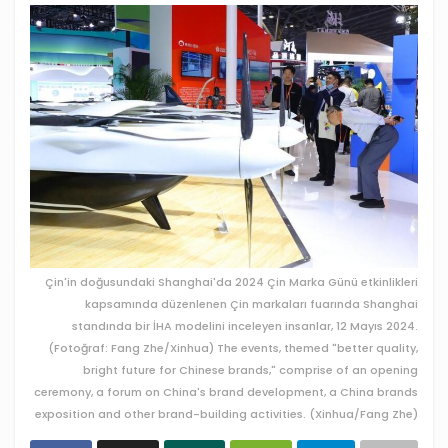
Çin'in doğusundaki Shanghai'da 2024 Çin Marka Günü etkinlikleri
kapsamında düzenlenen Çin markaları fuarında Shanghai
standında bir İHA modelini inceleyen insanlar, 12 Mayıs 2024.
(Fotoğraf: Fang Zhe/Xinhua) The events, themed "better quality,
bright future for Chinese brands," comprise of an opening
ceremony, a forum on China's brand development, a China brands
exposition and other brand-building activities. (Xinhua/Fang Zhe)