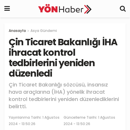
Anasayfa
Asya Gündemi
Çin Ticaret Bakanlığı İHA
ihracat kontrol
tedbirlerini yeniden
düzenledi
Çin Ticaret Bakanlığı sözcüsü, insansız
hava araçlarına (İHA) yönelik ihracat
kontrol tedbirlerini yeniden düzenlediklerini
belirtti.
Yayınlanma Tarihi:
1 Ağustos
Güncelleme Tarihi: 1 Ağustos
2024 - 13:50:26
2024 - 13:50:26