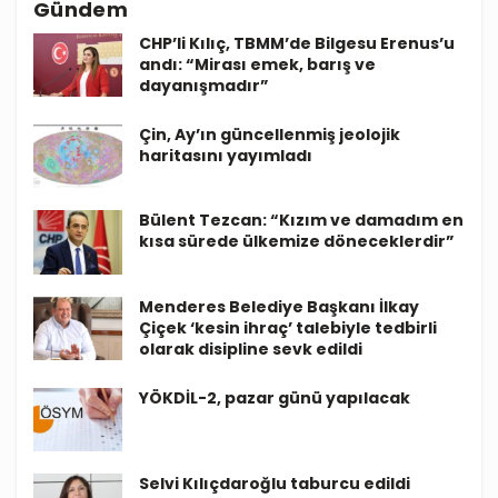
Gündem
CHP’li Kılıç, TBMM’de Bilgesu Erenus’u
andı: “Mirası emek, barış ve
dayanışmadır”
Çin, Ay’ın güncellenmiş jeolojik
haritasını yayımladı
Bülent Tezcan: “Kızım ve damadım en
kısa sürede ülkemize döneceklerdir”
Menderes Belediye Başkanı İlkay
Çiçek ‘kesin ihraç’ talebiyle tedbirli
olarak disipline sevk edildi
YÖKDİL-2, pazar günü yapılacak
Selvi Kılıçdaroğlu taburcu edildi