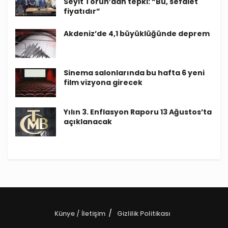
Seyit Torun’dan tepki: “Bu, sefalet
fiyatıdır”
Akdeniz’de 4,1 büyüklüğünde deprem
Sinema salonlarında bu hafta 6 yeni
film vizyona girecek
Yılın 3. Enflasyon Raporu 13 Ağustos’ta
açıklanacak
Künye / İletişim
Gizlilik Politikası