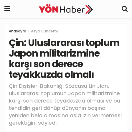
Anasayfa
Asya Gündemi
Çin: Uluslararası toplum
Japon militarizmine
karşı son derece
teyakkuzda olmalı
Çin Dışişleri Bakanlığı Sözcüsü Lin Jian,
uluslararası toplumun Japon militarizmine
karşı son derece teyakkuzda olması ve bu
tehdidin geri dönüp dünyanın başına
yeniden bela olmasına asla izin vermemesi
gerektiğini söyledi.