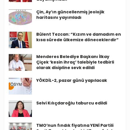
Çin, Ay’ın güncellenmiş jeolojik
haritasını yayımladı
Bülent Tezcan: “Kızım ve damadım en
kısa sürede ülkemize döneceklerdir”
Menderes Belediye Başkanı İlkay
Çiçek ‘kesin ihraç’ talebiyle tedbirli
olarak disipline sevk edildi
YÖKDİL-2, pazar günü yapılacak
Selvi Kılıçdaroğlu taburcu edildi
TMO’nun fındık fiyatına YENİ Partili