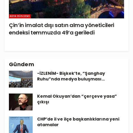
ASYA GÜNDEMI
Çin’in imalat dışı satın alma yöneticileri
endeksi temmuzda 49’a geriledi
Gündem
-İZLENİM- Bişkek’te, “Şanghay
Ruhu”nda medya buluşması…
Kemal Okuyan’dan “çerçeve yasa”
çıkışı
CHP’de il ve ilçe başkanlıklarına yeni
atamalar