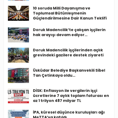
10 soruda Milli Dayanışma ve
Toplumsal Bütünleşmenin
Güçlendirilmesine Dair Kanun Teklifi
Doruk Madencilik’te çalışan işçilerin
hak arayışı devam ediyor…
Doruk Madencilik işçilerinden açlık
grevindeki gazilere destek ziyareti
Üsküdar Belediye Başkanvekili Sibel
Tan Çetinkaya oldu…
DİSK: Enflasyon ile vergilerin işçi
ücretlerine 7 aylık toplam faturası en
az 1 trilyon 487 milyar TL
İPA, küresel düşünce kuruluşları ağı
MeTTA’ya katıldı