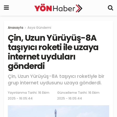
Anasayfa
Asya Gündemi
Çin, Uzun Yürüyüş-8A
taşıyıcı roketi ile uzaya
internet uyduları
gönderdi
Çin, Uzun Yürüyüş-8A taşıyıcı roketiyle bir
grup internet uydusunu uzaya gönderdi.
Yayınlanma Tarihi:
16 Ekim
Güncelleme Tarihi: 16 Ekim
2025 - 16:05:44
2025 - 16:05:44