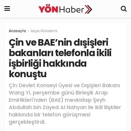
Anasayfa
Asya Gündemi
Çin ve BAE’nin dışişleri
bakanları telefonla ikili
işbirliği hakkında
konuştu
Çin Devlet Konseyi Üyesi ve Dışişleri Bakanı
Wang Yi, perşembe günü Birleşik Arap
Emirlikleri'nden (BAE) mevkidaşı Şeyh
Abdullah bin Zayed Al Nahyan ile ikili ilişkiler
hakkında bir telefon görüşmesi
gerçekleştirdi.