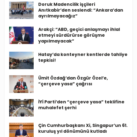
Doruk Madencilik işçileri
Anıtkabir’den seslendi: “Ankara’dan
ayrılmayacağız”
Arakçi: “ABD, geçici anlaşmayı ihlal
etmeyi sürdürürse görüşme
yapılmayacak”
Hatay’da konteyner kentlerde tahliye
tepkisi!
Ümit Özdağ’dan Özgür Özel’e,
“çerçeve yasa” çağrısı
İYİ Parti’den “çerçeve yasa” teklifine
muhalefet şerhi
Çin Cumhurbaşkanı Xi, Singapur’un 61.
kuruluş yıl dönümünü kutladı