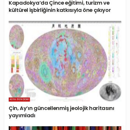
Kapadokya’da Çince eğitimi, turizm ve
kültürel işbirliğinin katkısıyla öne çıkıyor
ASYA GÜNDEMI
Çin, Ay’ın güncellenmiş jeolojik haritasını
yayımladı