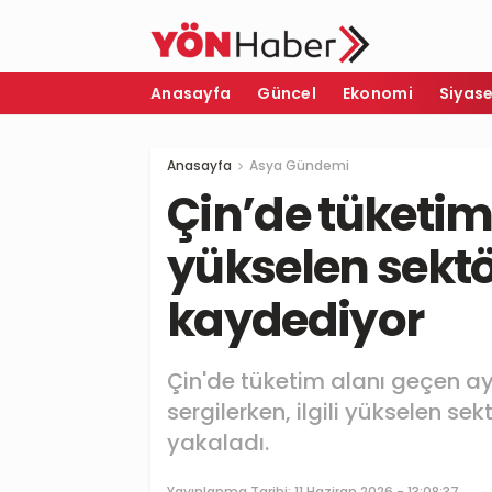
Anasayfa
Güncel
Ekonomi
Siyas
Anasayfa
Asya Gündemi
Çin’de tüketi
yükselen sekt
kaydediyor
Çin'de tüketim alanı geçen ay 
sergilerken, ilgili yükselen s
yakaladı.
Yayınlanma Tarihi:
11 Haziran 2026 - 13:08:37