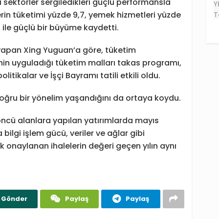
i sektörler sergiledikleri güçlü performansla
erin tüketimi yüzde 9,7, yemek hizmetleri yüzde
8 ile güçlü bir büyüme kaydetti.
yapan Xing Yuguan’a göre, tüketim
n uyguladığı tüketim malları takas programı,
itikalar ve İşçi Bayramı tatili etkili oldu.
e doğru bir yönelim yaşandığını da ortaya koydu.
öncü alanlara yapılan yatırımlarda mayıs
bilgi işlem gücü, veriler ve ağlar gibi
ik onaylanan ihalelerin değeri geçen yılın aynı
Gönder
Paylaş
Paylaş