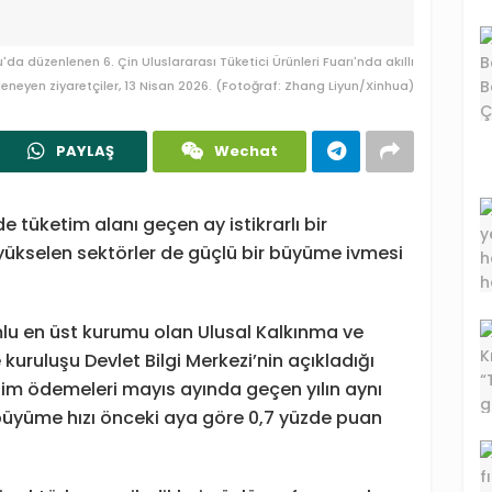
da düzenlenen 6. Çin Uluslararası Tüketici Ürünleri Fuarı'nda akıllı
eneyen ziyaretçiler, 13 Nisan 2026. (Fotoğraf: Zhang Liyun/Xinhua)
PAYLAŞ
Wechat
 tüketim alanı geçen ay istikrarlı bir
i yükselen sektörler de güçlü bir büyüme ivmesi
u en üst kurumu olan Ulusal Kalkınma ve
ruluşu Devlet Bilgi Merkezi’nin açıkladığı
etim ödemeleri mayıs ayında geçen yılın aynı
büyüme hızı önceki aya göre 0,7 yüzde puan