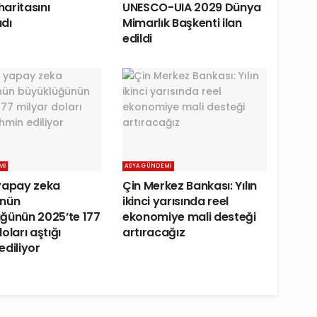
 haritasını
UNESCO-UIA 2029 Dünya
dı
Mimarlık Başkenti ilan
edildi
MI
ASYA GÜNDEMI
yapay zeka
Çin Merkez Bankası: Yılın
ünün
ikinci yarısında reel
ğünün 2025’te 177
ekonomiye mali desteği
oları aştığı
artıracağız
ediliyor