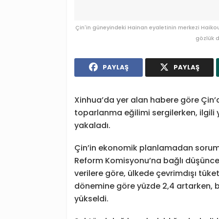
Çin'in güneyindeki Hainan eyaletinin merkezi Haikou'
gözlük d
PAYLAŞ
PAYLAŞ
Xinhua’da yer alan habere göre Çin’de
toparlanma eğilimi sergilerken, ilgil
yakaladı.
Çin’in ekonomik planlamadan soruml
Reform Komisyonu’na bağlı düşünce ku
verilere göre, ülkede çevrimdışı tük
dönemine göre yüzde 2,4 artarken, 
yükseldi.