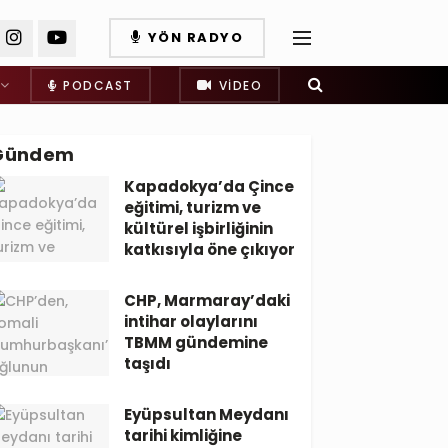
YÖN RADYO
PODCAST
VIDEO
Gündem
Kapadokya’da Çince
eğitimi, turizm ve
kültürel işbirliğinin
katkısıyla öne çıkıyor
CHP, Marmaray’daki
intihar olaylarını
TBMM gündemine
taşıdı
Eyüpsultan Meydanı
tarihi kimliğine