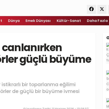
et
Dünya
Emek Dünyası
Kültür-Sanat
Daha Fazla
m canlanırken
örler güçlü büyüme
istikrarlı bir toparlanma eğilimi
ektörler de güçlü bir büyüme ivmesi
Güncelleme Tarihi: 11 Haziran 2026 - 13:08:37