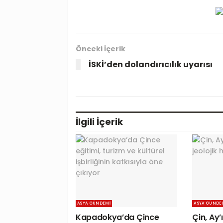
Önceki İçerik
İSKİ’den dolandırıcılık uyarısı
İlgili
İçerik
ASYA GÜNDEMI
ASYA GÜNDE
Kapadokya’da Çince
Çin, Ay