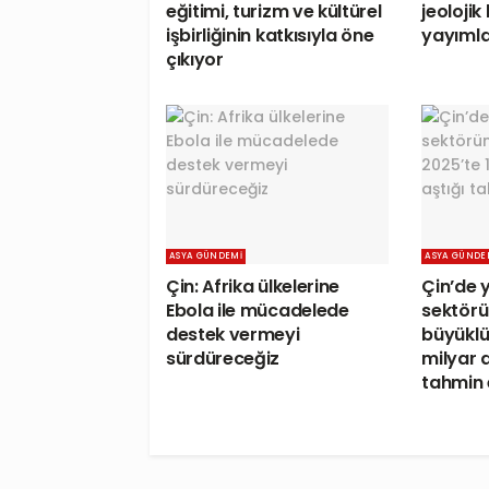
eğitimi, turizm ve kültürel
jeolojik
işbirliğinin katkısıyla öne
yayımla
çıkıyor
ASYA GÜNDEMI
ASYA GÜNDE
Çin: Afrika ülkelerine
Çin’de 
Ebola ile mücadelede
sektör
destek vermeyi
büyüklü
sürdüreceğiz
milyar d
tahmin 