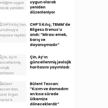
uygun olarak
yeniden
düzenleniyor
CHP’li Kılıç, TBMM’de
Bilgesu Erenus’u
andı: “Mirası emek,
barış ve
dayanışmadır”
Çin, Ay’ın
güncellenmiş jeolojik
haritasını yayımladı
Bülent Tezcan:
“Kızım ve damadım
en kısa sürede
ülkemize
döneceklerdir”