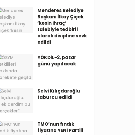
Menderes Belediye
Başkanı İlkay Çiçek
‘kesin ihraç’
talebiyle tedbirli
olarak disipline sevk
edildi
YÖKDİL-2, pazar
günü yapılacak
Selvi Kılıçdaroğlu
taburcu edildi
TMO’nun fındık
fiyatına YENİ Partili