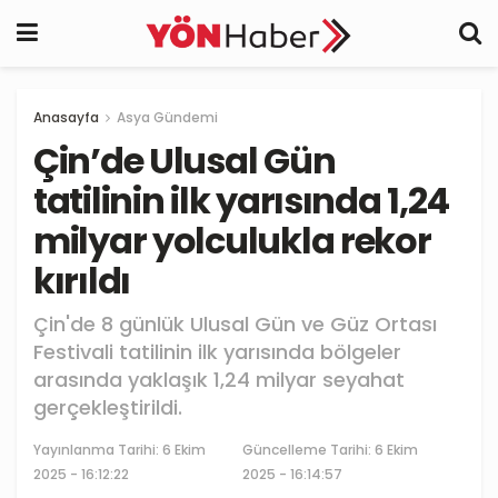
Anasayfa
Asya Gündemi
Çin’de Ulusal Gün
tatilinin ilk yarısında 1,24
milyar yolculukla rekor
kırıldı
Çin'de 8 günlük Ulusal Gün ve Güz Ortası
Festivali tatilinin ilk yarısında bölgeler
arasında yaklaşık 1,24 milyar seyahat
gerçekleştirildi.
Yayınlanma Tarihi:
6 Ekim
Güncelleme Tarihi: 6 Ekim
2025 - 16:12:22
2025 - 16:14:57