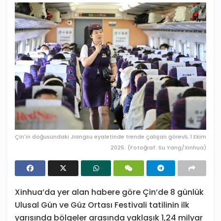
Çin'in doğusundaki Jiangsu eyaletinde trende çalışan görevli, 1 Ekim
2025. (Fotoğraf: Su Yang/Xinhua)
Xinhua’da yer alan habere göre Çin’de 8 günlük
Ulusal Gün ve Güz Ortası Festivali tatilinin ilk
yarısında bölgeler arasında yaklaşık 1,24 milyar