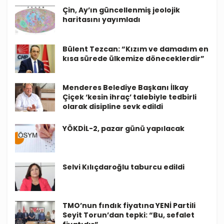
Çin, Ay’ın güncellenmiş jeolojik
haritasını yayımladı
Bülent Tezcan: “Kızım ve damadım en
kısa sürede ülkemize döneceklerdir”
Menderes Belediye Başkanı İlkay
Çiçek ‘kesin ihraç’ talebiyle tedbirli
olarak disipline sevk edildi
YÖKDİL-2, pazar günü yapılacak
Selvi Kılıçdaroğlu taburcu edildi
TMO’nun fındık fiyatına YENİ Partili
Seyit Torun’dan tepki: “Bu, sefalet