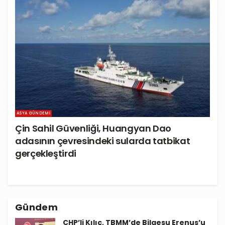
ASYA GÜNDEMI
Çin Sahil Güvenliği, Huangyan Dao
adasının çevresindeki sularda tatbikat
gerçekleştirdi
Gündem
CHP’li Kılıç, TBMM’de Bilgesu Erenus’u