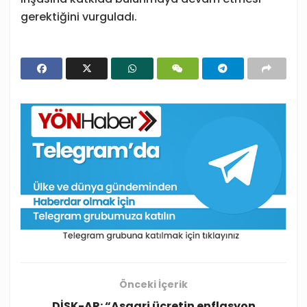
gerektiğini vurguladı.
Önceki İçerik
DİSK-AR: “Asgari ücretin enflasyon