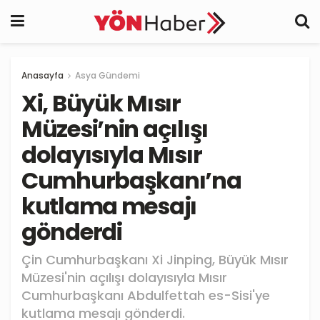
Anasayfa
Asya Gündemi
Xi, Büyük Mısır
Müzesi’nin açılışı
dolayısıyla Mısır
Cumhurbaşkanı’na
kutlama mesajı
gönderdi
Çin Cumhurbaşkanı Xi Jinping, Büyük Mısır
Müzesi'nin açılışı dolayısıyla Mısır
Cumhurbaşkanı Abdulfettah es-Sisi'ye
kutlama mesajı gönderdi.