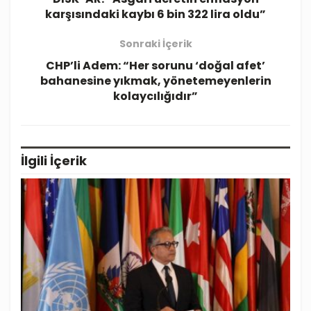
karşısındaki kaybı 6 bin 322 lira oldu”
Sonraki İçerik
CHP’li Adem: “Her sorunu ‘doğal afet’
bahanesine yıkmak, yönetemeyenlerin
kolaycılığıdır”
İlgili
İçerik