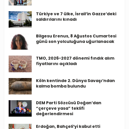
Türkiye ve 7 ülke, İsrail’in Gazze’deki
saldırılarını kınadı
Bilgesu Erenus, 8 Ağustos Cumartesi
günü son yolculuğuna uğurlanacak
TMO, 2026-2027 dönemi fındık alım
fiyatlarını açıkladı
Köln kentinde 2. Dünya Savaşı’ndan
kalma bomba bulundu
DEM Parti Sözcüsü Doğan’dan
“çerçeve yasa” teklifi
değerlendirmesi
Erdoğan, Bahçeli’yi kabul etti