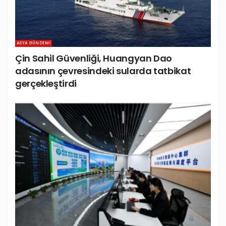
ASYA GÜNDEMI
Çin Sahil Güvenliği, Huangyan Dao
adasının çevresindeki sularda tatbikat
gerçekleştirdi