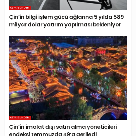
ASYA GÜNDEMI
Çin’in bilgi işlem gücü ağlarına 5 yılda 589
milyar dolar yatırım yapılması bekleniyor
ASYA GÜNDEMI
Çin’in imalat dışı satın alma yöneticileri
endeksi temmuzda 49’a geriledi