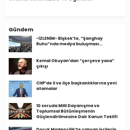
Gündem
-İZLENİM- Bişkek’te, “Şanghay
Ruhu”nda medya buluşması…
Kemal Okuyan’dan “çerçeve yasa”
çıkışı
CHP’de il ve ilçe başkanlıklarına yeni
atamalar
10 soruda Milli Dayanışma ve
Toplumsal Bütünleşmenin
Güçlendirilmesine Dair Kanun Teklifi
Doruk Madencilik’te çalışan işçilerin