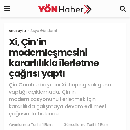
Anasayfa
Asya Gündemi
Xi, Çin’in
modernleşmesini
kararlılıkla ilerletme
çağrısı yaptı
Çin Cumhurbaşkanı Xi Jinping salı günü
yaptığı açıklamada, Çin'in
modernizasyonunu ilerletmek için
kararlılıkla çalışmaya devam edilmesi
çağrısında bulundu.
Yayınlanma Tarihi:
1 Ekim
Güncelleme Tarihi: 1 Ekim