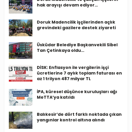
hak arayışı devam ediyor…
Doruk Madencilik işçilerinden açlık
grevindeki gazilere destek ziyareti
Üsküdar Belediye Başkanvekili Sibel
Tan Çetinkaya oldu…
DİSK: Enflasyon ile vergilerin işçi
ücretlerine 7 aylık toplam faturası en
az 1 trilyon 487 milyar TL
İPA, küresel düşünce kuruluşları ağı
MeTTA’ya katıldı
Balıkesir’de dört farklı noktada çıkan
yangınlar kontrol altına alındı