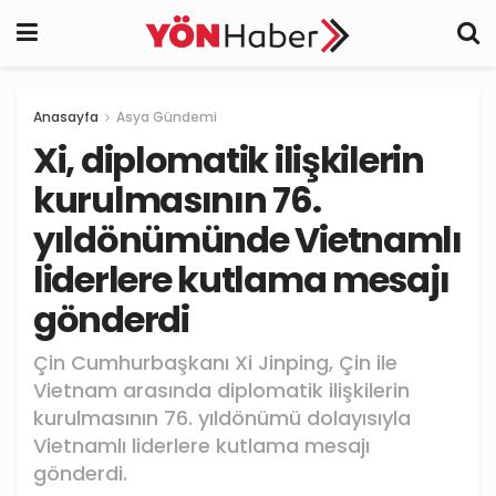
Anasayfa
Asya Gündemi
Xi, diplomatik ilişkilerin
kurulmasının 76.
yıldönümünde Vietnamlı
liderlere kutlama mesajı
gönderdi
Çin Cumhurbaşkanı Xi Jinping, Çin ile
Vietnam arasında diplomatik ilişkilerin
kurulmasının 76. yıldönümü dolayısıyla
Vietnamlı liderlere kutlama mesajı
gönderdi.