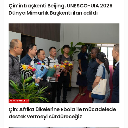
Çin’in başkenti Beijing, UNESCO-UIA 2029
Dünya Mimarlık Başkenti ilan edildi
ASYA GÜNDEMI
Çin: Afrika ülkelerine Ebola ile mücadelede
destek vermeyi sürdüreceğiz