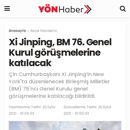
Anasayfa
Asya Gündemi
Xi Jinping, BM 76. Genel
Kurul görüşmelerine
katılacak
Çin Cumhurbaşkanı Xi Jinping’in New
York'ta düzenlenecek Birleşmiş Milletler
(BM) 76'ncı Genel Kurulu genel
görüşmelerine katılacağı bildirildi.
Yayınlanma Tarihi:
20 Eylül
Güncelleme Tarihi: 20 Eylül
2021 - 10:00:03
2021 - 10:00:03