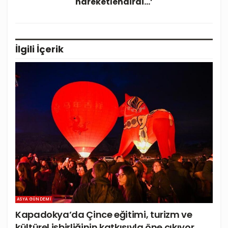
hareketlendirdi…’
İlgili
İçerik
ASYA GÜNDEMI
Kapadokya’da Çince eğitimi, turizm ve
kültürel işbirliğinin katkısıyla öne çıkıyor