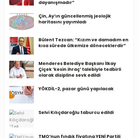
dayanışmadır”
Çin, Ay’ın güncellenmiş jeolojik
haritasını yayımladı
Bülent Tezcan: “Kızım ve damadım en
kısa sürede ülkemize döneceklerdir”
Menderes Belediye Başkanı İlkay
Çiçek ‘kesin ihraç’ talebiyle tedbirli
olarak disipline sevk edildi
YÖKDİL-2, pazar günü yapılacak
Selvi Kılıçdaroğlu taburcu edildi
TMO’nun fındık fiyatına YENİ Partili