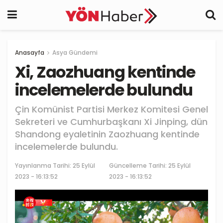
Anasayfa
Asya Gündemi
Xi, Zaozhuang kentinde
incelemelerde bulundu
Çin Komünist Partisi Merkez Komitesi Genel
Sekreteri ve Cumhurbaşkanı Xi Jinping, dün
Shandong eyaletinin Zaozhuang kentinde
incelemelerde bulundu.
Yayınlanma Tarihi:
25 Eylül
Güncelleme Tarihi: 25 Eylül
2023 - 16:13:52
2023 - 16:13:52