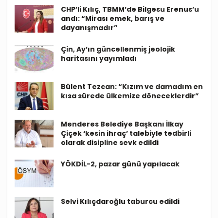
CHP’li Kılıç, TBMM’de Bilgesu Erenus’u
andı: “Mirası emek, barış ve
dayanışmadır”
Çin, Ay’ın güncellenmiş jeolojik
haritasını yayımladı
Bülent Tezcan: “Kızım ve damadım en
kısa sürede ülkemize döneceklerdir”
Menderes Belediye Başkanı İlkay
Çiçek ‘kesin ihraç’ talebiyle tedbirli
olarak disipline sevk edildi
YÖKDİL-2, pazar günü yapılacak
Selvi Kılıçdaroğlu taburcu edildi