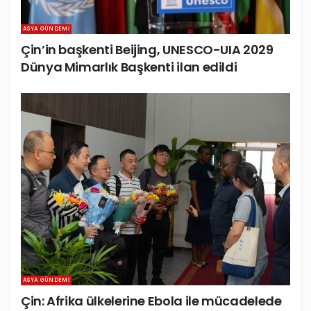
ASYA GÜNDEMI
Çin’in başkenti Beijing, UNESCO-UIA 2029
Dünya Mimarlık Başkenti ilan edildi
ASYA GÜNDEMI
Çin: Afrika ülkelerine Ebola ile mücadelede