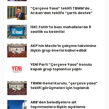
“Çerçeve Yasa” teklifi TBMM’de…
Arıkan’dan teklife “şartlı destek”
İSKİ: Fatih’te bazı mahallelerde 8
saatlik su kesintisi
AKP’nin Meclis’in çalışma takvimine
ilişkin grup önerisi kabul edildi
YENİ Parti “Çerçeve Yasa” konulu
kapalı grup toplantısı yaptı
TBMM Genel Kurulu, “çerçeve yasa”
teklifi görüşmeleri için toplandı
ABB’den belediyelere ait
taşınmazlara ilişkin açıklama