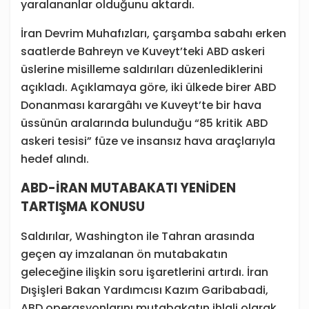
yaralananlar olduğunu aktardı.
İran Devrim Muhafızları, çarşamba sabahı erken
saatlerde Bahreyn ve Kuveyt’teki ABD askeri
üslerine misilleme saldırıları düzenlediklerini
açıkladı. Açıklamaya göre, iki ülkede birer ABD
Donanması karargâhı ve Kuveyt’te bir hava
üssünün aralarında bulunduğu “85 kritik ABD
askeri tesisi” füze ve insansız hava araçlarıyla
hedef alındı.
ABD-İRAN MUTABAKAT
I
YEN
İ
DEN
TART
I
ŞMA KONUSU
Saldırılar, Washington ile Tahran arasında
geçen ay imzalanan ön mutabakatın
geleceğine ilişkin soru işaretlerini artırdı. İran
Dışişleri Bakan Yardımcısı Kazım Garibabadi,
ABD operasyonlarını mutabakatın ihlali olarak