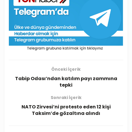
Önceki İçerik
Tabip Odası’ndan katılım payı zammına
tepki
Sonraki İçerik
NATO Zirvesi’ni protesto eden 12 kişi
Taksim’de gözaltına alındı