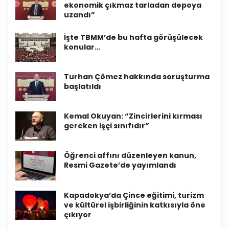
ekonomik çıkmaz tarladan depoya
uzandı”
İşte TBMM’de bu hafta görüşülecek
konular…
Turhan Çömez hakkında soruşturma
başlatıldı
Kemal Okuyan: “Zincirlerini kırması
gereken işçi sınıfıdır”
Öğrenci affını düzenleyen kanun,
Resmi Gazete’de yayımlandı
Kapadokya’da Çince eğitimi, turizm
ve kültürel işbirliğinin katkısıyla öne
çıkıyor