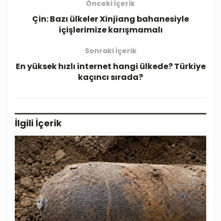
Önceki İçerik
Çin: Bazı ülkeler Xinjiang bahanesiyle
içişlerimize karışmamalı
Sonraki İçerik
En yüksek hızlı internet hangi ülkede? Türkiye
kaçıncı sırada?
İlgili
İçerik