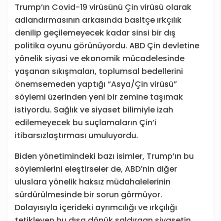
Trump’ın Covid-19 virüsünü Çin virüsü olarak
adlandırmasının arkasında basitçe ırkçılık
denilip geçilemeyecek kadar sinsi bir dış
politika oyunu görünüyordu. ABD Çin devletine
yönelik siyasi ve ekonomik mücadelesinde
yaşanan sıkışmaları, toplumsal bedellerini
önemsemeden yaptığı “Asya/Çin virüsü”
söylemi üzerinden yeni bir zemine taşımak
istiyordu. Sağlık ve siyaset bilimiyle izah
edilemeyecek bu suçlamaların Çin’i
itibarsızlaştırması umuluyordu.
Biden yönetimindeki bazı isimler, Trump’ın bu
söylemlerini eleştirseler de, ABD’nin diğer
uluslara yönelik haksız müdahalelerinin
sürdürülmesinde bir sorun görmüyor.
Dolayısıyla içerideki ayrımcılığı ve ırkçılığı
tetikleyen bu dışa dönük saldırgan siyasetin