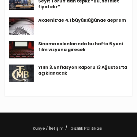
Seyit Torun’dan tepki: “Bu, sefalet
fiyatıdır”
Akdeniz’de 4,1 büyüklüğünde deprem
Sinema salonlarında bu hafta 6 yeni
film vizyona girecek
Yılın 3. Enflasyon Raporu 13 Ağustos’ta
açıklanacak
Künye / İletişim
Gizlilik Politikası