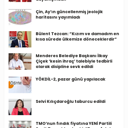
Çin, Ay’ın güncellenmiş jeolojik
haritasını yayımladı
Bülent Tezcan: “Kızım ve damadım en
kısa sürede ülkemize döneceklerdir”
Menderes Belediye Başkanı İlkay
Çiçek ‘kesin ihraç’ talebiyle tedbirli
olarak disipline sevk edildi
YÖKDİL-2, pazar günü yapılacak
Selvi Kılıçdaroğlu taburcu edildi
TMO’nun fındık fiyatına YENİ Partili