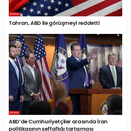
DÜNYA
Tahran, ABD ile görüşmeyi reddetti
DÜNYA
ABD’de Cumhuriyetçiler arasında İran
politikasının şeffaflığı tartışması