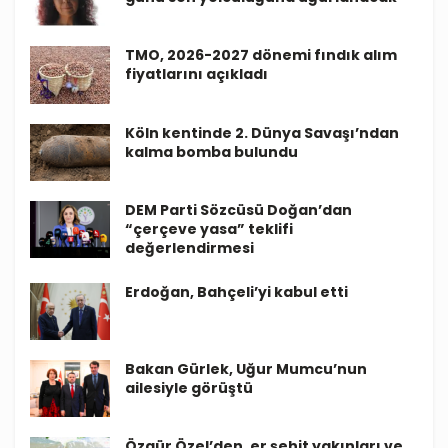
TMO, 2026-2027 dönemi fındık alım
fiyatlarını açıkladı
Köln kentinde 2. Dünya Savaşı’ndan
kalma bomba bulundu
DEM Parti Sözcüsü Doğan’dan
“çerçeve yasa” teklifi
değerlendirmesi
Erdoğan, Bahçeli’yi kabul etti
Bakan Gürlek, Uğur Mumcu’nun
ailesiyle görüştü
Özgür Özel’den, er şehit yakınları ve