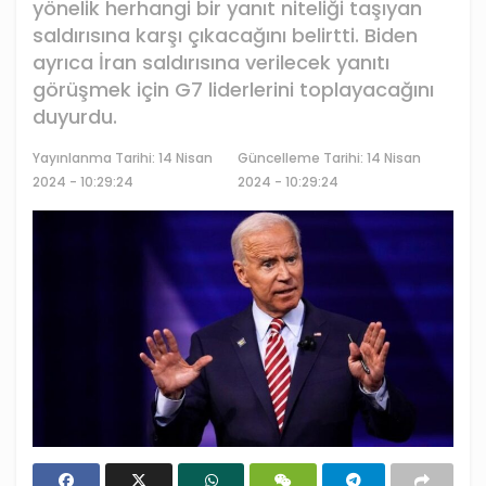
yönelik herhangi bir yanıt niteliği taşıyan
saldırısına karşı çıkacağını belirtti. Biden
ayrıca İran saldırısına verilecek yanıtı
görüşmek için G7 liderlerini toplayacağını
duyurdu.
Yayınlanma Tarihi:
14 Nisan
Güncelleme Tarihi: 14 Nisan
2024 - 10:29:24
2024 - 10:29:24