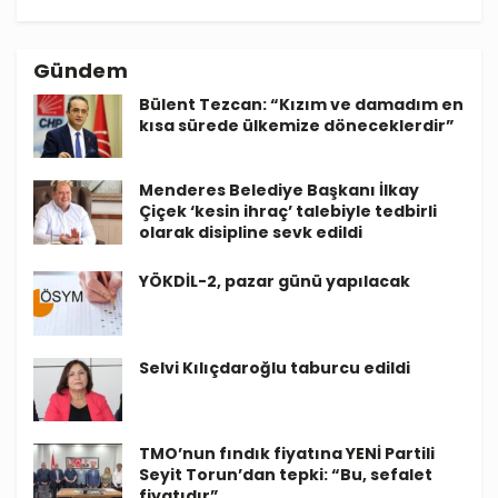
Gündem
Bülent Tezcan: “Kızım ve damadım en
kısa sürede ülkemize döneceklerdir”
Menderes Belediye Başkanı İlkay
Çiçek ‘kesin ihraç’ talebiyle tedbirli
olarak disipline sevk edildi
YÖKDİL-2, pazar günü yapılacak
Selvi Kılıçdaroğlu taburcu edildi
TMO’nun fındık fiyatına YENİ Partili
Seyit Torun’dan tepki: “Bu, sefalet
fiyatıdır”