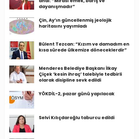
andı: “Mirası emek, barış ve
dayanışmadır”
Çin, Ay’ın güncellenmiş jeolojik
haritasını yayımladı
Bülent Tezcan: “Kızım ve damadım en
kısa sürede ülkemize döneceklerdir”
Menderes Belediye Başkanı İlkay
Çiçek ‘kesin ihraç’ talebiyle tedbirli
olarak disipline sevk edildi
YÖKDİL-2, pazar günü yapılacak
Selvi Kılıçdaroğlu taburcu edildi