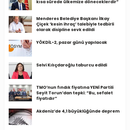
kısa sürede ülkemize döneceklerdir”
Menderes Belediye Başkanı İlkay
Çiçek ‘kesin ihraç’ talebiyle tedbirli
olarak disipline sevk edildi
YÖKDİL-2, pazar günü yapılacak
Selvi Kılıçdaroğlu taburcu edildi
TMO’nun fındık fiyatına YENİ Partili
Seyit Torun’dan tepki: “Bu, sefalet
fiyatıdır”
Akdeniz’de 4,1 büyüklüğünde deprem