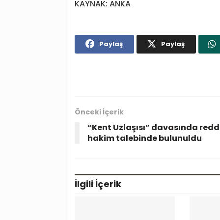
KAYNAK: ANKA
Paylaş
Paylaş
Önceki İçerik
“Kent Uzlaşısı” davasında redd
hakim talebinde bulunuldu
İlgili
İçerik