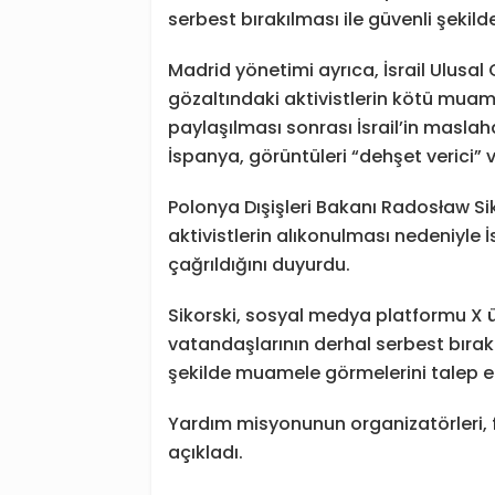
serbest bırakılması ile güvenli şekild
Madrid yönetimi ayrıca, İsrail Ulusa
gözaltındaki aktivistlerin kötü muam
paylaşılması sonrası İsrail’in maslaha
İspanya, görüntüleri “dehşet verici” 
Polonya Dışişleri Bakanı Radosław Si
aktivistlerin alıkonulması nedeniyle İ
çağrıldığını duyurdu.
Sikorski, sosyal medya platformu X 
vatandaşlarının derhal serbest bırak
şekilde muamele görmelerini talep edi
Yardım misyonunun organizatörleri, 
açıkladı.