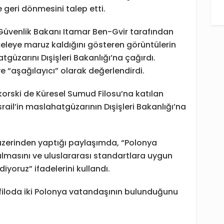
e geri dönmesini talep etti.
l Güvenlik Bakanı Itamar Ben-Gvir tarafından
eleye maruz kaldığını gösteren görüntülerin
tgüzarını Dışişleri Bakanlığı’na çağırdı.
ve “aşağılayıcı” olarak değerlendirdi.
korski de Küresel Sumud Filosu’na katılan
srail’in maslahatgüzarının Dışişleri Bakanlığı’na
üzerinden yaptığı paylaşımda, “Polonya
ılmasını ve uluslararası standartlara uygun
yoruz” ifadelerini kullandı.
filoda iki Polonya vatandaşının bulunduğunu