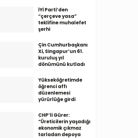
İYİ Parti’den
“çerçeve yasa”
teklifine muhalefet
şerhi
Çin Cumhurbaşkanı
Xi, Singapur’un 61.
kuruluş yıl
dönümünü kutladı
Yükseköğretimde
öğrenci affı
düzenlemesi
yürürlüğe girdi
CHP’li Gürer:
“Üreticilerin yaşadığı
ekonomik çıkmaz
tarladan depoya