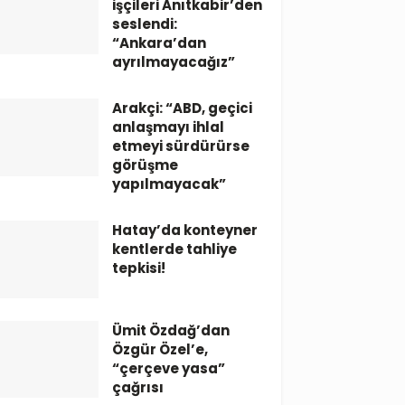
işçileri Anıtkabir’den
seslendi:
“Ankara’dan
ayrılmayacağız”
Arakçi: “ABD, geçici
anlaşmayı ihlal
etmeyi sürdürürse
görüşme
yapılmayacak”
Hatay’da konteyner
kentlerde tahliye
tepkisi!
Ümit Özdağ’dan
Özgür Özel’e,
“çerçeve yasa”
çağrısı