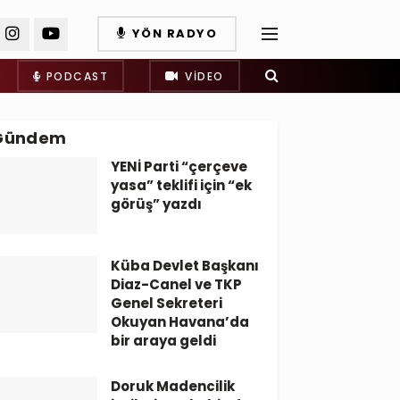
YÖN RADYO
PODCAST
VIDEO
Gündem
YENİ Parti “çerçeve
yasa” teklifi için “ek
görüş” yazdı
Küba Devlet Başkanı
Diaz-Canel ve TKP
Genel Sekreteri
Okuyan Havana’da
bir araya geldi
Doruk Madencilik