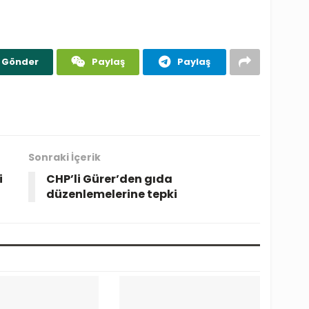
Gönder
Paylaş
Paylaş
Sonraki İçerik
i
CHP’li Gürer’den gıda
düzenlemelerine tepki