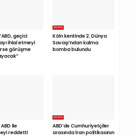
DÜNYA
“ABD, geçici
Köln kentinde 2. Dünya
yı ihlal etmeyi
Savaşı’ndan kalma
ürse görüşme
bomba bulundu
ayacak”
DÜNYA
 ABD ile
ABD’de Cumhuriyetçiler
yi reddetti
arasında İran politikasının