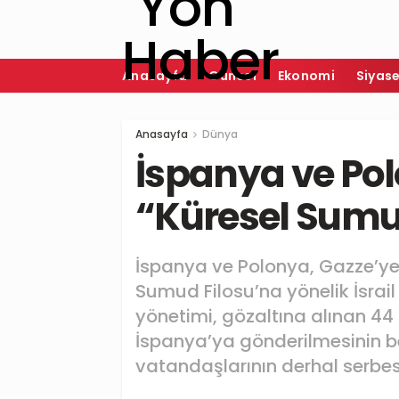
Anasayfa
Güncel
Ekonomi
Siyas
Anasayfa
Dünya
İspanya ve Pol
“Küresel Sumud
İspanya ve Polonya, Gazze’ye
Sumud Filosu’na yönelik İsrai
yönetimi, gözaltına alınan 44 
İspanya’ya gönderilmesinin bek
vatandaşlarının derhal serbest