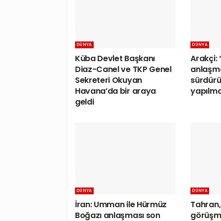
DÜNYA
DÜNYA
Küba Devlet Başkanı
Arakçi: 
Diaz-Canel ve TKP Genel
anlaşma
Sekreteri Okuyan
sürdür
Havana’da bir araya
yapılm
geldi
DÜNYA
DÜNYA
İran: Umman ile Hürmüz
Tahran,
Boğazı anlaşması son
görüşme