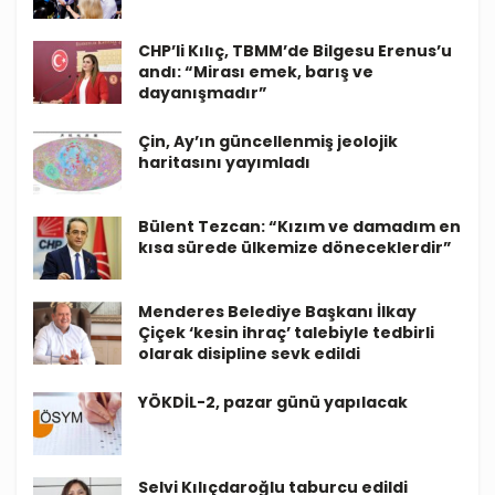
CHP’li Kılıç, TBMM’de Bilgesu Erenus’u
andı: “Mirası emek, barış ve
dayanışmadır”
Çin, Ay’ın güncellenmiş jeolojik
haritasını yayımladı
Bülent Tezcan: “Kızım ve damadım en
kısa sürede ülkemize döneceklerdir”
Menderes Belediye Başkanı İlkay
Çiçek ‘kesin ihraç’ talebiyle tedbirli
olarak disipline sevk edildi
YÖKDİL-2, pazar günü yapılacak
Selvi Kılıçdaroğlu taburcu edildi