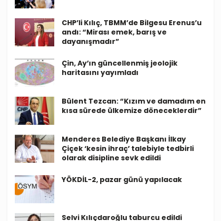
CHP’li Kılıç, TBMM’de Bilgesu Erenus’u
andı: “Mirası emek, barış ve
dayanışmadır”
Çin, Ay’ın güncellenmiş jeolojik
haritasını yayımladı
Bülent Tezcan: “Kızım ve damadım en
kısa sürede ülkemize döneceklerdir”
Menderes Belediye Başkanı İlkay
Çiçek ‘kesin ihraç’ talebiyle tedbirli
olarak disipline sevk edildi
YÖKDİL-2, pazar günü yapılacak
Selvi Kılıçdaroğlu taburcu edildi