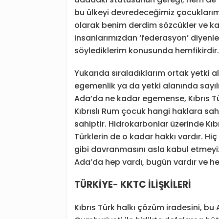
bu ülkeyi devredeceğimiz çocuklarım
olarak benim derdim sözcükler ve kav
insanlarımızdan ‘federasyon’ diyenler
söylediklerim konusunda hemfikirdir.
Yukarıda sıraladıklarım ortak yetki al
egemenlik ya da yetki alanında sayıl
Ada’da ne kadar egemense, Kıbrıs Tü
Kıbrıslı Rum çocuk hangi haklara sahi
sahiptir. Hidrokarbonlar üzerinde Kıbr
Türklerin de o kadar hakkı vardır. Hi
gibi davranmasını asla kabul etmeyiz. 
Ada’da hep vardı, bugün vardır ve he
TÜRKİYE- KKTC İLİŞKİLERİ
Kıbrıs Türk halkı çözüm iradesini, b