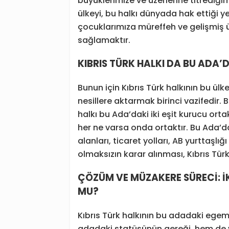
büyüklerimize ve üzerlerine titrediğ
ülkeyi, bu halkı dünyada hak ettiği 
çocuklarımıza müreffeh ve gelişmiş ü
sağlamaktır.
KIBRIS TÜRK HALKI DA BU ADA’
Bunun için Kıbrıs Türk halkının bu ül
nesillere aktarmak birinci vazifedir. B
halkı bu Ada’daki iki eşit kurucu orta
her ne varsa onda ortaktır. Bu Ada’da
alanları, ticaret yolları, AB yurttaşlığ
olmaksızın karar alınması, Kıbrıs Tür
ÇÖZÜM VE MÜZAKERE SÜRECİ: İ
MU?
Kıbrıs Türk halkının bu adadaki egem
adadaki statüsünün gereği, hem de 