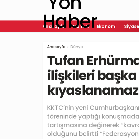
Anasayfa
Güncel
Ekonomi
Siyas
Anasayfa
Dünya
Tufan Erhürma
ilişkileri başka 
kıyaslanamaz
KKTC’nin yeni Cumhurbaşkanı
töreninde yaptığı konuşmada 
tartışmasına değinerek “kavr
olduğunu belirtti “Federasyon 