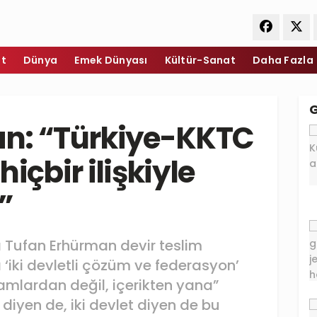
et
Dünya
Emek Dünyası
Kültür-Sanat
Daha Fazla
n: “Türkiye-KKTC
hiçbir ilişkiyle
”
 Tufan Erhürman devir teslim
‘iki devletli çözüm ve federasyon’
amlardan değil, içerikten yana”
diyen de, iki devlet diyen de bu