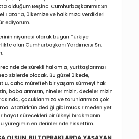
kta olduğum Beşinci Cumhurbaşkanımız Sn.
bel Tatar’a, ülkemize ve halkımıza verdikleri
ür ediyorum.
lerinin nişanesi olarak bugün Türkiye
irlikte olan Cumhurbaşkanı Yardımcısı Sn.
m.
cinde de sürekli halkımızı, yurttaşlarımızı
ep sizlerde olacak. Bu güzel ülkede,
utlu, daha müreffeh bir yaşam sürmeyi hak
in, babalarımızın, ninelerimizin, dedelerimizin
rasında, çocuklarımıza ve torunlarımıza çok
mal Atatürk’ün dediği gibi muasır medeniyet
r hayat sürecekleri bir ülkeyi bırakmanın
yüreğimin en derinlerinde hissettim.
SA OLSUN, BU TOPRAKLARDA YAŞAYAN