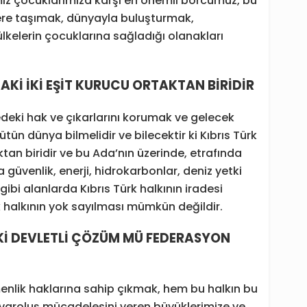
imiz çocuklarımıza karşı en önemli borcumuz, bu
yere taşımak, dünyayla buluşturmak,
lkelerin çocuklarına sağladığı olanakları
DAKİ İKİ EŞİT KURUCU ORTAKTAN BİRİDİR
kedeki hak ve çıkarlarını korumak ve gelecek
ütün dünya bilmelidir ve bilecektir ki Kıbrıs Türk
ktan biridir ve bu Ada’nın üzerinde, etrafında
 güvenlik, enerji, hidrokarbonlar, deniz yetki
ı gibi alanlarda Kıbrıs Türk halkının iradesi
k halkının yok sayılması mümkün değildir.
Kİ DEVLETLİ ÇÖZÜM MÜ FEDERASYON
enlik haklarına sahip çıkmak, hem bu halkın bu
varoluş mücadelesini veren büyüklerimize ve