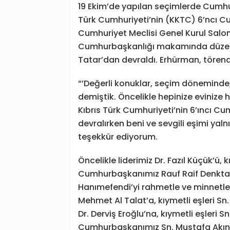
19 Ekim’de yapılan seçimlerde Cumhu
Türk Cumhuriyeti’nin (KKTC) 6’ncı C
Cumhuriyet Meclisi Genel Kurul Sal
Cumhurbaşkanlığı makamında düzenle
Tatar’dan devraldı. Erhürman, törend
“’Değerli konuklar, seçim döneminde,
demiştik. Öncelikle hepinize evinize
Kıbrıs Türk Cumhuriyeti’nin 6’ıncı 
devralırken beni ve sevgili eşimi yaln
teşekkür ediyorum.
Öncelikle liderimiz Dr. Fazıl Küçük’ü, 
Cumhurbaşkanımız Rauf Raif Denktaş’
Hanımefendi’yi rahmetle ve minnetle
Mehmet Al Talat’a, kıymetli eşleri 
Dr. Derviş Eroğlu’na, kıymetli eşleri 
Cumhurbaşkanımız Sn. Mustafa Akıncı’