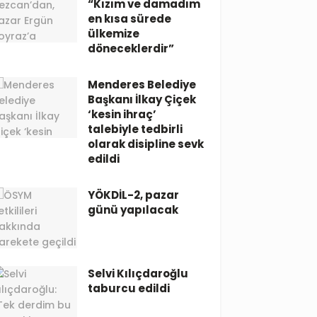
“Kızım ve damadım
en kısa sürede
ülkemize
döneceklerdir”
Menderes Belediye
Başkanı İlkay Çiçek
‘kesin ihraç’
talebiyle tedbirli
olarak disipline sevk
edildi
YÖKDİL-2, pazar
günü yapılacak
Selvi Kılıçdaroğlu
taburcu edildi