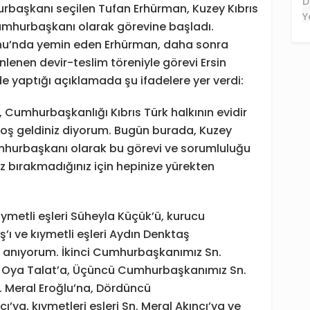
rbaşkanı seçilen Tufan Erhürman, Kuzey Kıbrıs
umhurbaşkanı olarak görevine başladı.
onu’nda yemin eden Erhürman, daha sonra
nen devir-teslim töreniyle görevi Ersin
e yaptığı açıklamada şu ifadelere yer verdi:
 Cumhurbaşkanlığı Kıbrıs Türk halkının evidir
 hoş geldiniz diyorum. Bugün burada, Kuzey
Cumhurbaşkanı olarak bu görevi ve sorumluluğu
ız bırakmadığınız için hepinize yürekten
kıymetli eşleri Süheyla Küçük’ü, kurucu
ı ve kıymetli eşleri Aydın Denktaş
 anıyorum. İkinci Cumhurbaşkanımız Sn.
Sn. Oya Talat’a, Üçüncü Cumhurbaşkanımız Sn.
Sn. Meral Eroğlu’na, Dördüncü
ya, kıymetleri eşleri Sn. Meral Akıncı’ya ve