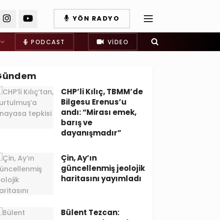
YÖN RADYO
PODCAST
VIDEO
Gündem
CHP’li Kılıç, TBMM’de
Bilgesu Erenus’u
andı: “Mirası emek,
barış ve
dayanışmadır”
Çin, Ay’ın
güncellenmiş jeolojik
haritasını yayımladı
Bülent Tezcan: