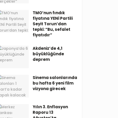
TMO’nun fındık
fiyatına YENİ Partili
Seyit Torun’dan
tepki: “Bu, sefalet
fiyatıdır”
Akdeniz’de 4,1
büyüklüğünde
deprem
Sinema salonlarında
bu hafta 6 yeni film
vizyona girecek
Yılın 3. Enflasyon
Raporu 13
Ağustos’ta