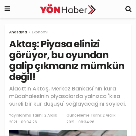
Anasayfa
Ekonomi
Aktaş: Piyasa elinizi
görüyor, bu oyundan
galip çıkmanız mümkün
değil!
Alaattin Aktaş, Merkez Bankası'nın kura
müdahalesinin piyasalarda yalnızca 'kısa
süreli bir kur düşüşü' sağlayacağını söyledi.
Yayınlanma Tarihi:
2 Aralık
Güncelleme Tarihi: 2 Aralık
2021 - 09:34:26
2021 - 09:34:26