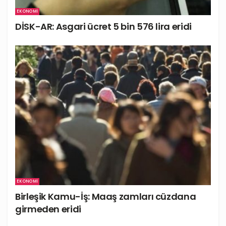
EKONOMI
DİSK-AR: Asgari ücret 5 bin 576 lira eridi
EKONOMI
Birleşik Kamu-İş: Maaş zamları cüzdana
girmeden eridi