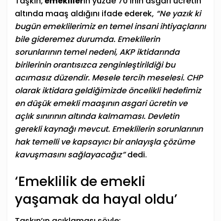
Taşkın,
emekliler
in yüzde 70’inin asgari ücretin
altında maaş aldığını ifade ederek,
“Ne yazık ki
bugün
emeklilerimiz
en temel insani ihtiyaçlarını
bile gideremez durumda. Emeklilerin
sorunlarının temel nedeni, AKP iktidarında
birilerinin orantısızca zenginleştirildiği bu
acımasız düzendir. Mesele tercih meselesi. CHP
olarak iktidara geldiğimizde öncelikli hedefimiz
en düşük emekli maaşının asgari ücretin ve
açlık sınırının altında kalmaması. Devletin
gerekli kaynağı mevcut. Emeklilerin sorunlarının
hak temelli ve kapsayıcı bir anlayışla çözüme
kavuşmasını sağlayacağız”
dedi.
‘Emeklilik de emekli
yaşamak da hayal oldu’
Taşkın’ın açıklaması şöyle: