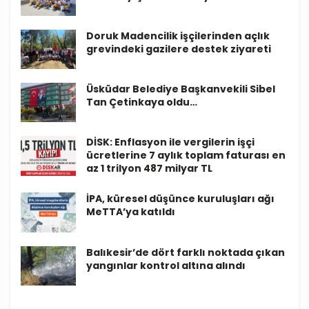
Doruk Madencilik işçilerinden açlık
grevindeki gazilere destek ziyareti
Üsküdar Belediye Başkanvekili Sibel
Tan Çetinkaya oldu…
DİSK: Enflasyon ile vergilerin işçi
ücretlerine 7 aylık toplam faturası en
az 1 trilyon 487 milyar TL
İPA, küresel düşünce kuruluşları ağı
MeTTA’ya katıldı
Balıkesir’de dört farklı noktada çıkan
yangınlar kontrol altına alındı