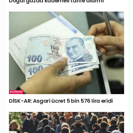
Doğal gazda kademeli tarife alarmı
EKONOMI
DİSK-AR: Asgari ücret 5 bin 576 lira eridi