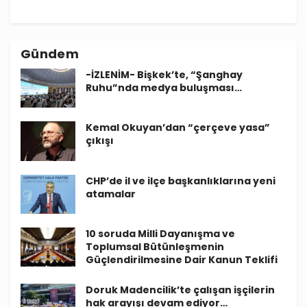
Gündem
-İZLENİM- Bişkek’te, “Şanghay
Ruhu”nda medya buluşması…
Kemal Okuyan’dan “çerçeve yasa”
çıkışı
CHP’de il ve ilçe başkanlıklarına yeni
atamalar
10 soruda Milli Dayanışma ve
Toplumsal Bütünleşmenin
Güçlendirilmesine Dair Kanun Teklifi
Doruk Madencilik’te çalışan işçilerin
hak arayışı devam ediyor…