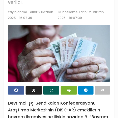
verildi.
Yayınlanma Tarihi:
2 Haziran
Güncelleme Tarihi: 2 Haziran
2025 - 16:07:39
2025 - 16:07:39
Devrimci İşçi Sendikaları Konfederasyonu
Araştırma Merkezi’nin (DİSK-AR) emeklilerin
bayram ikramiyesine ilişkin hazırladığı “Bayram