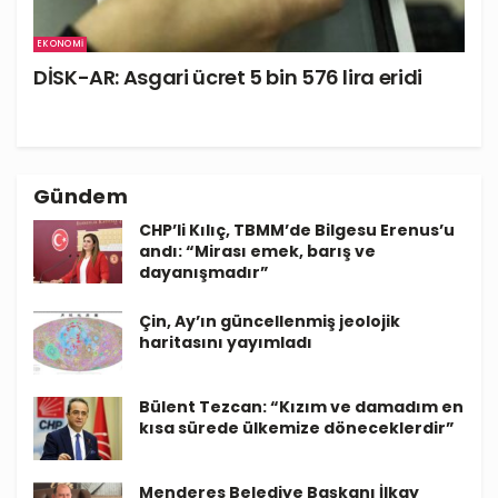
EKONOMI
DİSK-AR: Asgari ücret 5 bin 576 lira eridi
Gündem
CHP’li Kılıç, TBMM’de Bilgesu Erenus’u
andı: “Mirası emek, barış ve
dayanışmadır”
Çin, Ay’ın güncellenmiş jeolojik
haritasını yayımladı
Bülent Tezcan: “Kızım ve damadım en
kısa sürede ülkemize döneceklerdir”
Menderes Belediye Başkanı İlkay