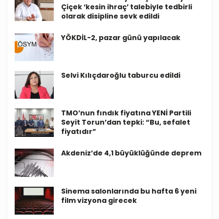
Çiçek ‘kesin ihraç’ talebiyle tedbirli
olarak disipline sevk edildi
YÖKDİL-2, pazar günü yapılacak
Selvi Kılıçdaroğlu taburcu edildi
TMO’nun fındık fiyatına YENİ Partili
Seyit Torun’dan tepki: “Bu, sefalet
fiyatıdır”
Akdeniz’de 4,1 büyüklüğünde deprem
Sinema salonlarında bu hafta 6 yeni
film vizyona girecek