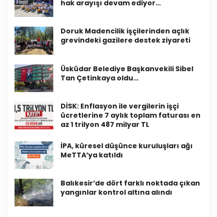
hak arayışı devam ediyor…
Doruk Madencilik işçilerinden açlık
grevindeki gazilere destek ziyareti
Üsküdar Belediye Başkanvekili Sibel
Tan Çetinkaya oldu…
DİSK: Enflasyon ile vergilerin işçi
ücretlerine 7 aylık toplam faturası en
az 1 trilyon 487 milyar TL
İPA, küresel düşünce kuruluşları ağı
MeTTA’ya katıldı
Balıkesir’de dört farklı noktada çıkan
yangınlar kontrol altına alındı