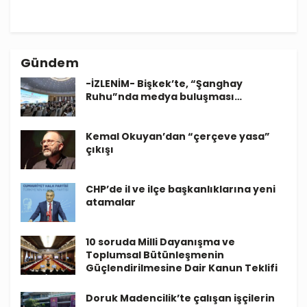
Gündem
-İZLENİM- Bişkek’te, “Şanghay
Ruhu”nda medya buluşması…
Kemal Okuyan’dan “çerçeve yasa”
çıkışı
CHP’de il ve ilçe başkanlıklarına yeni
atamalar
10 soruda Milli Dayanışma ve
Toplumsal Bütünleşmenin
Güçlendirilmesine Dair Kanun Teklifi
Doruk Madencilik’te çalışan işçilerin