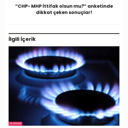
“CHP- MHP İttifak olsun mu?” anketinde
dikkat çeken sonuçlar!
İlgili
İçerik
EKONOMI