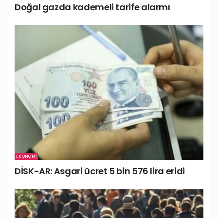
Doğal gazda kademeli tarife alarmı
EKONOMI
DİSK-AR: Asgari ücret 5 bin 576 lira eridi