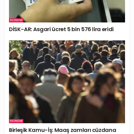
EKONOMI
DİSK-AR: Asgari ücret 5 bin 576 lira eridi
EKONOMI
Birleşik Kamu-İş: Maaş zamları cüzdana