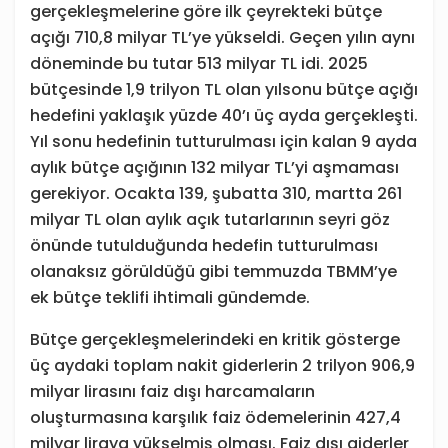
gerçekleşmelerine göre ilk çeyrekteki bütçe
açığı 710,8 milyar TL’ye yükseldi. Geçen yılın aynı
döneminde bu tutar 513 milyar TL idi. 2025
bütçesinde 1,9 trilyon TL olan yılsonu bütçe açığı
hedefini yaklaşık yüzde 40’ı üç ayda gerçekleşti.
Yıl sonu hedefinin tutturulması için kalan 9 ayda
aylık bütçe açığının 132 milyar TL’yi aşmaması
gerekiyor. Ocakta 139, şubatta 310, martta 261
milyar TL olan aylık açık tutarlarının seyri göz
önünde tutulduğunda hedefin tutturulması
olanaksız görüldüğü gibi temmuzda TBMM’ye
ek bütçe teklifi ihtimali gündemde.
Bütçe gerçekleşmelerindeki en kritik gösterge
üç aydaki toplam nakit giderlerin 2 trilyon 906,9
milyar lirasını faiz dışı harcamaların
oluşturmasına karşılık faiz ödemelerinin 427,4
milyar liraya yükselmiş olması. Faiz dışı giderler