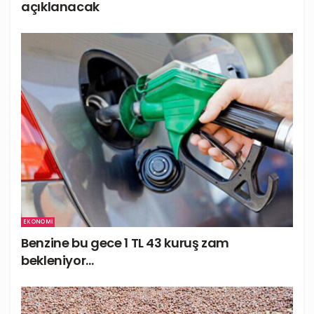
açıklanacak
EKONOMI
Benzine bu gece 1 TL 43 kuruş zam
bekleniyor…