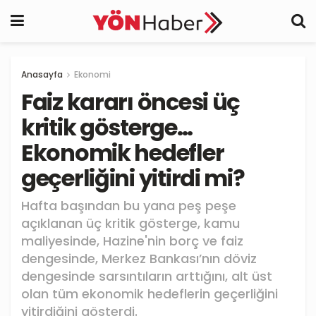
Anasayfa
Ekonomi
Faiz kararı öncesi üç
kritik gösterge…
Ekonomik hedefler
geçerliğini yitirdi mi?
Hafta başından bu yana peş peşe
açıklanan üç kritik gösterge, kamu
maliyesinde, Hazine'nin borç ve faiz
dengesinde, Merkez Bankası’nın döviz
dengesinde sarsıntıların arttığını, alt üst
olan tüm ekonomik hedeflerin geçerliğini
yitirdiğini gösterdi.