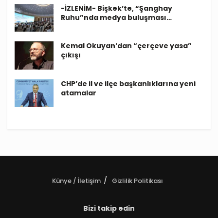
-İZLENİM- Bişkek’te, “Şanghay
Ruhu”nda medya buluşması…
Kemal Okuyan’dan “çerçeve yasa”
çıkışı
CHP’de il ve ilçe başkanlıklarına yeni
atamalar
Künye / İletişim
Gizlilik Politikası
Bizi takip edin