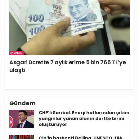
EKONOMI
Asgari ücrette 7 aylık erime 5 bin 766 TL’ye
ulaştı
Gündem
CHP’li Sarıbal: Enerji hatlarından çıkan
yangınlar yanan alanın dörtte birini
oluşturuyor
Çin’in başkenti Beijing, UNESCO-UIA