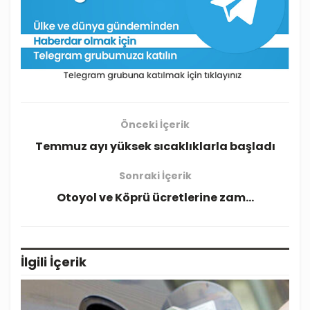
Önceki İçerik
Temmuz ayı yüksek sıcaklıklarla başladı
Sonraki İçerik
Otoyol ve Köprü ücretlerine zam…
İlgili
İçerik