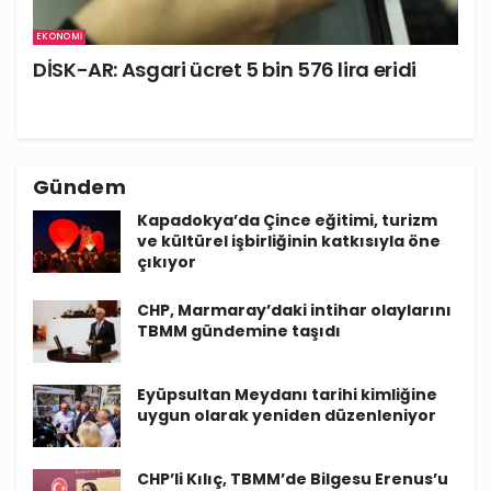
EKONOMI
DİSK-AR: Asgari ücret 5 bin 576 lira eridi
Gündem
Kapadokya’da Çince eğitimi, turizm
ve kültürel işbirliğinin katkısıyla öne
çıkıyor
CHP, Marmaray’daki intihar olaylarını
TBMM gündemine taşıdı
Eyüpsultan Meydanı tarihi kimliğine
uygun olarak yeniden düzenleniyor
CHP’li Kılıç, TBMM’de Bilgesu Erenus’u