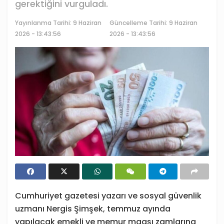
gerektiğini vurguladı.
Yayınlanma Tarihi:
9 Haziran
Güncelleme Tarihi: 9 Haziran
2026 - 13:43:56
2026 - 13:43:56
Cumhuriyet gazetesi yazarı ve sosyal güvenlik
uzmanı Nergis Şimşek, temmuz ayında
yapılacak emekli ve memur maaşı zamlarına