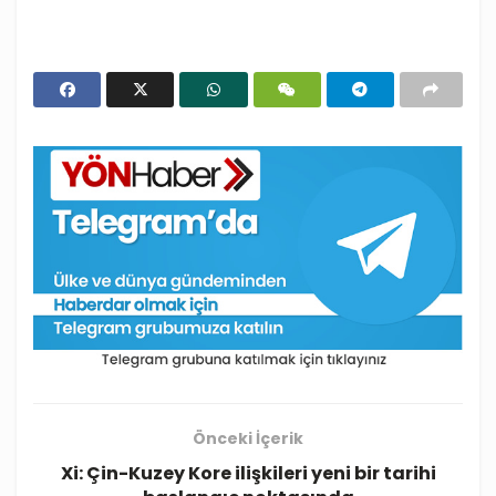
Önceki İçerik
Xi: Çin-Kuzey Kore ilişkileri yeni bir tarihi