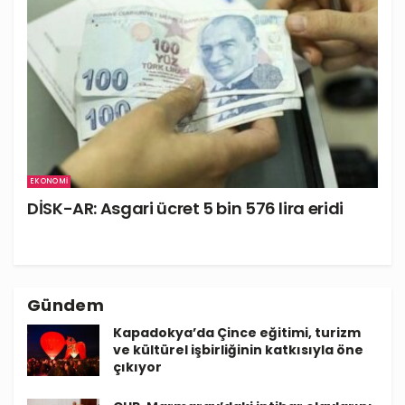
EKONOMI
DİSK-AR: Asgari ücret 5 bin 576 lira eridi
Gündem
Kapadokya’da Çince eğitimi, turizm
ve kültürel işbirliğinin katkısıyla öne
çıkıyor