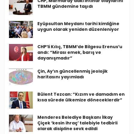
CHP, Marmaray’daki intihar olaylarını
TBMM gündemine taşıdı
Eyüpsultan Meydanı tarihi kimliğine
uygun olarak yeniden düzenleniyor
CHP’li Kılıç, TBMM’de Bilgesu Erenus’u
andı: “Mirası emek, barış ve
dayanışmadır”
Çin, Ay’ın güncellenmiş jeolojik
haritasını yayımladı
Bülent Tezcan: “Kızım ve damadım en
kısa sürede ülkemize döneceklerdir”
Menderes Belediye Başkanı İlkay
Çiçek ‘kesin ihraç’ talebiyle tedbirli
olarak disipline sevk edildi