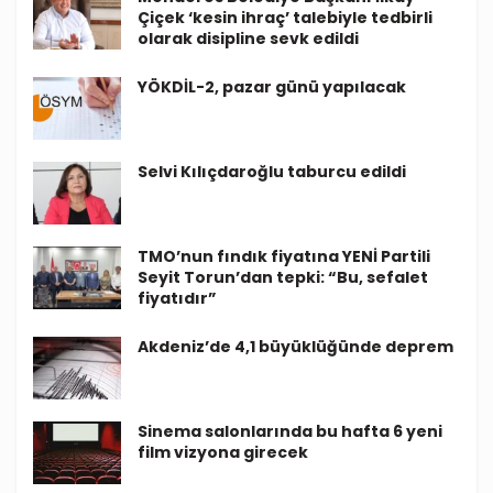
Çiçek ‘kesin ihraç’ talebiyle tedbirli
olarak disipline sevk edildi
YÖKDİL-2, pazar günü yapılacak
Selvi Kılıçdaroğlu taburcu edildi
TMO’nun fındık fiyatına YENİ Partili
Seyit Torun’dan tepki: “Bu, sefalet
fiyatıdır”
Akdeniz’de 4,1 büyüklüğünde deprem
Sinema salonlarında bu hafta 6 yeni
film vizyona girecek