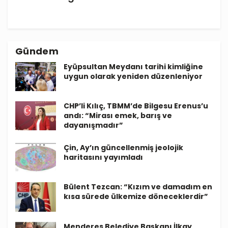
Gündem
Eyüpsultan Meydanı tarihi kimliğine
uygun olarak yeniden düzenleniyor
CHP’li Kılıç, TBMM’de Bilgesu Erenus’u
andı: “Mirası emek, barış ve
dayanışmadır”
Çin, Ay’ın güncellenmiş jeolojik
haritasını yayımladı
Bülent Tezcan: “Kızım ve damadım en
kısa sürede ülkemize döneceklerdir”
Menderes Belediye Başkanı İlkay